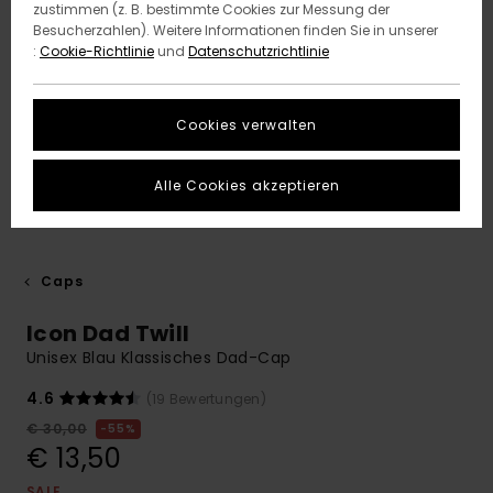
zustimmen (z. B. bestimmte Cookies zur Messung der
Besucherzahlen). Weitere Informationen finden Sie in unserer
:
Cookie-Richtlinie
und
Datenschutzrichtlinie
Cookies verwalten
Alle Cookies akzeptieren
Caps
Icon Dad Twill
Unisex Blau Klassisches Dad-Cap
4.6
(19 Bewertungen)
€ 30,00
55%
€ 13,50
SALE