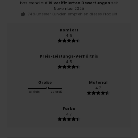
basierend auf
19 verifizierten Bewertungen
seit
November 2025
74% unserer Kunden empfehlen dieses Produkt
Komfort
4.6
Preis-Leistungs-Verhältnis
4.5
Größe
Material
4.7
Zu klein
Zu groß
Farbe
4.7