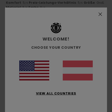
Komfort
: 5
Preis-Leistungs-Verhältnis
: 5
Größe
: Groß
/5
/5
Material
: 5
Farbe
: 5
/5
/5
Ich empfehle dieses Produkt
5
/5
WELCOME!
CHOOSE YOUR COUNTRY
Jesus
3. Juli 2026
Verifizierter Kauf
Das hat mir gefallen
Original anzeigen - Castellano
Komfort
: 5
Preis-Leistungs-Verhältnis
: 5
Größe
:
/5
/5
Perfekte Größe
Material
: 5
Farbe
: 5
/5
/5
Ich empfehle dieses Produkt
5
/5
VIEW ALL COUNTRIES