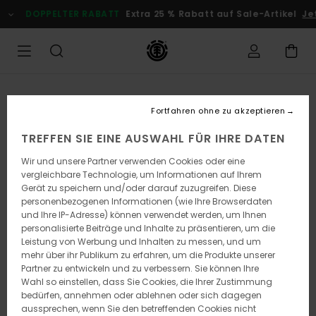
Direkt
DOPPELTER RABATT
Extra 25 % Rabatt auf Sale-Artikel
Je
zur
Produktinformation
springen
Fortfahren ohne zu akzeptieren
TREFFEN SIE EINE AUSWAHL FÜR IHRE DATEN
Wir und unsere Partner verwenden Cookies oder eine
vergleichbare Technologie, um Informationen auf Ihrem
Gerät zu speichern und/oder darauf zuzugreifen. Diese
personenbezogenen Informationen (wie Ihre Browserdaten
und Ihre IP-Adresse) können verwendet werden, um Ihnen
personalisierte Beiträge und Inhalte zu präsentieren, um die
Leistung von Werbung und Inhalten zu messen, und um
mehr über ihr Publikum zu erfahren, um die Produkte unserer
Partner zu entwickeln und zu verbessern. Sie können Ihre
Wahl so einstellen, dass Sie Cookies, die Ihrer Zustimmung
bedürfen, annehmen oder ablehnen oder sich dagegen
aussprechen, wenn Sie den betreffenden Cookies nicht