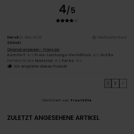
4
/5
Hervé
23. Mai 2026
Verifizierter Kauf
Stilvoll
Original anzeigen - Français
Komfort
: 4
Preis-Leistungs-Verhältnis
: 4
Größe
:
/5
/5
Perfekte Größe
Material
: 4
Farbe
: 4
/5
/5
Ich empfehle dieses Produkt
1
2
>
Verifiziert von
TrustVille
ZULETZT ANGESEHENE ARTIKEL