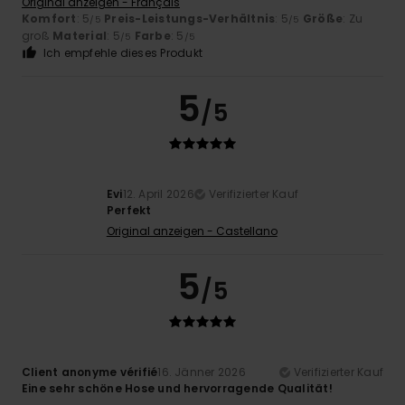
Original anzeigen - Français
Komfort
: 5
Preis-Leistungs-Verhältnis
: 5
Größe
: Zu
/5
/5
groß
Material
: 5
Farbe
: 5
/5
/5
Ich empfehle dieses Produkt
5
/5
Evi
12. April 2026
Verifizierter Kauf
Perfekt
Original anzeigen - Castellano
5
/5
Client anonyme vérifié
16. Jänner 2026
Verifizierter Kauf
Eine sehr schöne Hose und hervorragende Qualität!