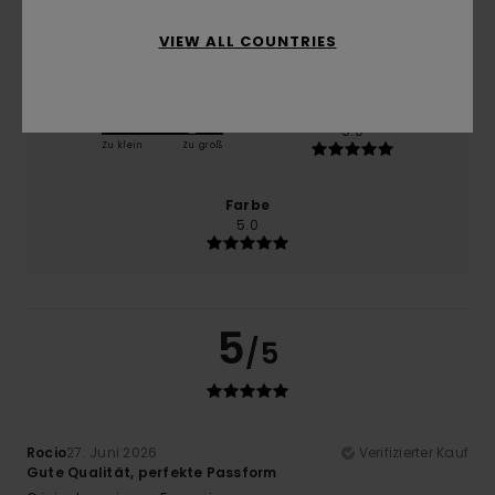
Preis-Leistungs-Verhältnis
5.0
VIEW ALL COUNTRIES
Größe
Material
5.0
Zu klein
Zu groß
Farbe
5.0
5
/5
Rocio
27. Juni 2026
Verifizierter Kauf
Gute Qualität, perfekte Passform