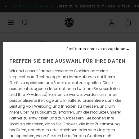
Direkt
DOPPELTER RABATT
Extra 25 % Rabatt auf Sale-Artikel
Jetz
zur
Produktinformation
springen
Fortfahren ohne zu akzeptieren
TREFFEN SIE EINE AUSWAHL FÜR IHRE DATEN
Wir und unsere Partner verwenden Cookies oder eine
vergleichbare Technologie, um Informationen auf Ihrem
Gerät zu speichern und/oder darauf zuzugreifen. Diese
personenbezogenen Informationen (wie Ihre Browserdaten
und Ihre IP-Adresse) können verwendet werden, um Ihnen
personalisierte Beiträge und Inhalte zu präsentieren, um die
Leistung von Werbung und Inhalten zu messen, und um
mehr über ihr Publikum zu erfahren, um die Produkte unserer
Partner zu entwickeln und zu verbessern. Sie können Ihre
Wahl so einstellen, dass Sie Cookies, die Ihrer Zustimmung
bedürfen, annehmen oder ablehnen oder sich dagegen
aussprechen, wenn Sie den betreffenden Cookies nicht