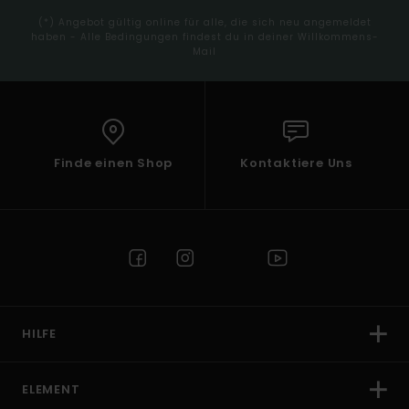
(*) Angebot gültig online für alle, die sich neu angemeldet
haben - Alle Bedingungen findest du in deiner Willkommens-
Mail
Finde einen Shop
Kontaktiere Uns
HILFE
ELEMENT