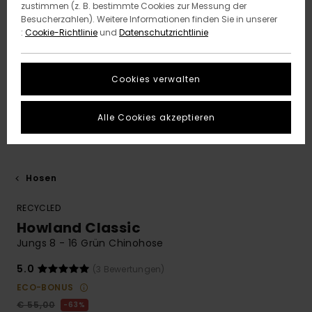
zustimmen (z. B. bestimmte Cookies zur Messung der
Besucherzahlen). Weitere Informationen finden Sie in unserer
:
Cookie-Richtlinie
und
Datenschutzrichtlinie
Cookies verwalten
Alle Cookies akzeptieren
Hosen
RECYCLED
Howland Classic
Jungs 8 - 16 Grün Chinohose
5.0
(3 Bewertungen)
ECO-BONUS
€ 55,00
63%