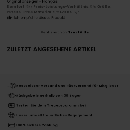
Original anzeigen - Français
Komfort
: 5
Preis-Leistungs-Verhältnis
: 5
Größe
:
/5
/5
Perfekte Größe
Material
: 5
Farbe
: 5
/5
/5
Ich empfehle dieses Produkt
Verifiziert von
TrustVille
ZULETZT ANGESEHENE ARTIKEL
Kostenloser Versand und Rückversand für Mitglieder
Rückgabe innerhalb von 30 Tagen
Treten Sie dem Treueprogramm bei
Unser umweltfreundliches Engagement
100% sichere Zahlung