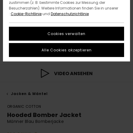
zustimmen (z. B. bestimmte Cookies zur Messung der
Besucherzahlen). Weitere Informationen finden Sie in unserer
:
Cookie-Richtlinie
und
Datenschutzrichtlinie
Cookies verwalten
Alle Cookies akzeptieren
VIDEO ANSEHEN
Jacken & Mäntel
ORGANIC COTTON
Hooded Bomber Jacket
Männer Blau Bomberjacke