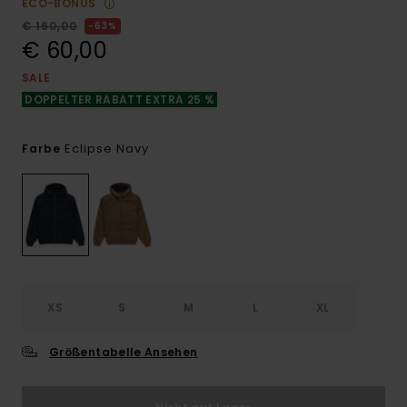
ECO-BONUS
€ 160,00
63%
€ 60,00
SALE
DOPPELTER RABATT EXTRA 25 %
Eclipse Navy
Farbe
XS
S
M
L
XL
Größentabelle Ansehen