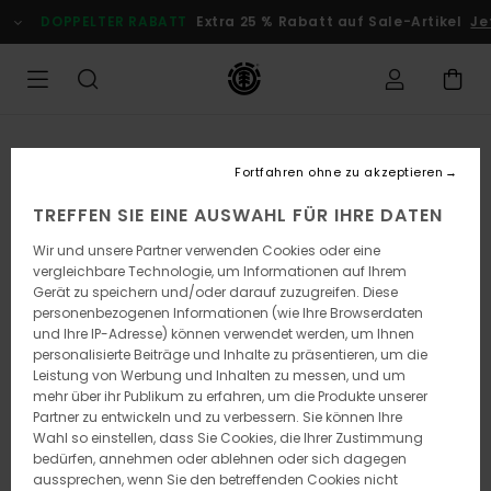
Direkt
DOPPELTER RABATT
Extra 25 % Rabatt auf Sale-Artikel
Jet
zur
Produktinformation
springen
Fortfahren ohne zu akzeptieren
TREFFEN SIE EINE AUSWAHL FÜR IHRE DATEN
Wir und unsere Partner verwenden Cookies oder eine
vergleichbare Technologie, um Informationen auf Ihrem
Gerät zu speichern und/oder darauf zuzugreifen. Diese
personenbezogenen Informationen (wie Ihre Browserdaten
und Ihre IP-Adresse) können verwendet werden, um Ihnen
personalisierte Beiträge und Inhalte zu präsentieren, um die
Leistung von Werbung und Inhalten zu messen, und um
mehr über ihr Publikum zu erfahren, um die Produkte unserer
Partner zu entwickeln und zu verbessern. Sie können Ihre
Wahl so einstellen, dass Sie Cookies, die Ihrer Zustimmung
bedürfen, annehmen oder ablehnen oder sich dagegen
aussprechen, wenn Sie den betreffenden Cookies nicht