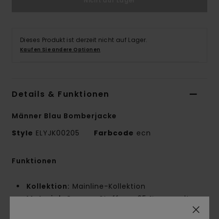
Nicht auf Lager
Dieses Produkt ist derzeit nicht auf Lager.
Kaufen Sie andere Optionen
Details & Funktionen
Männer Blau Bomberjacke
Style
ELYJK00205
Farbcode
ecn
Funktionen
Kollektion:
Mainline-Kollektion
Material:
Canvas-Stoff aus 65 % recyceltem
Polyester und 35 % Baumwolle [215 g/m2]