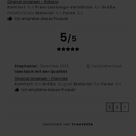
Original anzeigen - Italiano
Komfort
: 5
Preis-Leistungs-Verhältnis
: 4
Größe
:
/5
/5
Perfekte Größe
Material
: 5
Farbe
: 5
/5
/5
Ich empfehle dieses Produkt
5
/5
Stephanie
6. Dezember 2025
Verifizierter Kauf
Identisch mit der Qualität
Original anzeigen - Français
Komfort
: 5
Größe
: Zu groß
Material
: 5
Farbe
: 5
/5
/5
/5
Ich empfehle dieses Produkt
1
2
>
Verifiziert von
TrustVille