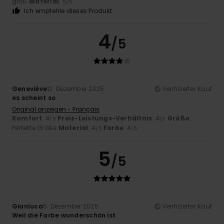
groß
Material
: 5
/5
Ich empfehle dieses Produkt
4
/5
Geneviève
12. Dezember 2025
Verifizierter Kauf
es scheint so
Original anzeigen - Français
Komfort
: 4
Preis-Leistungs-Verhältnis
: 4
Größe
:
/5
/5
Perfekte Größe
Material
: 4
Farbe
: 4
/5
/5
5
/5
Gianluca
6. Dezember 2025
Verifizierter Kauf
Weil die Farbe wunderschön ist