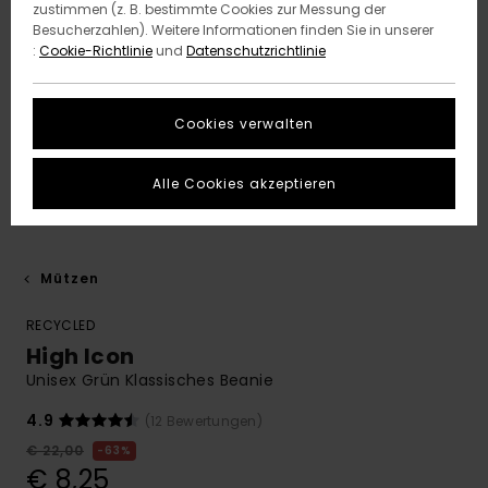
zustimmen (z. B. bestimmte Cookies zur Messung der
Besucherzahlen). Weitere Informationen finden Sie in unserer
:
Cookie-Richtlinie
und
Datenschutzrichtlinie
Cookies verwalten
Alle Cookies akzeptieren
Mützen
RECYCLED
High Icon
Unisex Grün Klassisches Beanie
4.9
(12 Bewertungen)
€ 22,00
63%
€ 8,25