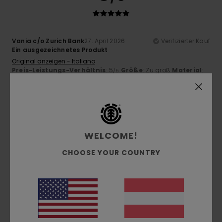
Vania c/o Zurich Bank
27. April 2026
Verifizierter Kauf
Ein ausgezeichnetes Produkt
Original anzeigen - Italiano
Preis-Leistungs-Verhältnis
: 5
Größe
: Zu groß
Material
:
/5
5
/5
Ich empfehle dieses Produkt
5
/5
WELCOME!
CHOOSE YOUR COUNTRY
Client anonyme vérifié
11. März 2026
Verifizierter Kauf
Preis und Qualität
Original anzeigen - Français
Komfort
: 5
Preis-Leistungs-Verhältnis
: 5
Größe
:
/5
/5
Perfekte Größe
Material
: 5
/5
Ich empfehle dieses Produkt