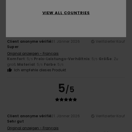
5
/5
VIEW ALL COUNTRIES
Client anonyme vérifié
31. Jänner 2026
Verifizierter Kauf
Super
Original anzeigen - Français
Komfort
: 5
Preis-Leistungs-Verhältnis
: 5
Größe
: Zu
/5
/5
groß
Material
: 5
Farbe
: 5
/5
/5
Ich empfehle dieses Produkt
5
/5
Client anonyme vérifié
21. Jänner 2026
Verifizierter Kauf
Sehr gut
Original anzeigen - Français