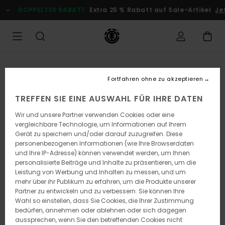
Direkt
DOPPELTER RABATT
Extra 25 % Rabatt auf Sale-Artikel
Jetz
zur
Produktinformation
springen
Fortfahren ohne zu akzeptieren
TREFFEN SIE EINE AUSWAHL FÜR IHRE DATEN
Wir und unsere Partner verwenden Cookies oder eine
vergleichbare Technologie, um Informationen auf Ihrem
Gerät zu speichern und/oder darauf zuzugreifen. Diese
personenbezogenen Informationen (wie Ihre Browserdaten
und Ihre IP-Adresse) können verwendet werden, um Ihnen
personalisierte Beiträge und Inhalte zu präsentieren, um die
Leistung von Werbung und Inhalten zu messen, und um
mehr über ihr Publikum zu erfahren, um die Produkte unserer
Partner zu entwickeln und zu verbessern. Sie können Ihre
Wahl so einstellen, dass Sie Cookies, die Ihrer Zustimmung
bedürfen, annehmen oder ablehnen oder sich dagegen
aussprechen, wenn Sie den betreffenden Cookies nicht