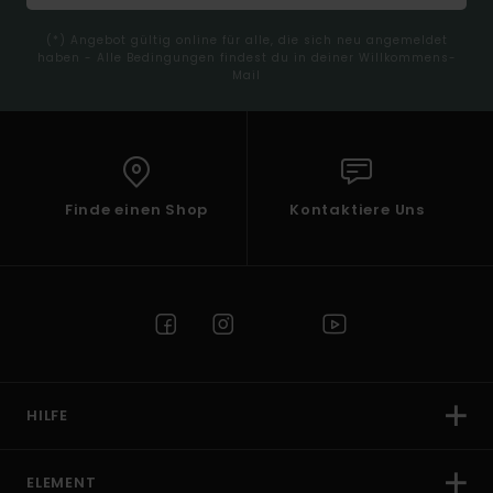
(*) Angebot gültig online für alle, die sich neu angemeldet
haben - Alle Bedingungen findest du in deiner Willkommens-
Mail
Finde einen Shop
Kontaktiere Uns
HILFE
ELEMENT