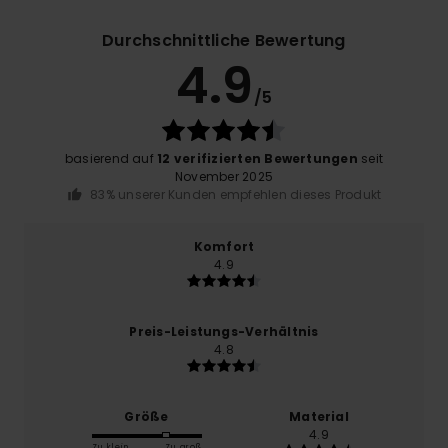
Durchschnittliche Bewertung
4.9
/5
basierend auf
12 verifizierten Bewertungen
seit
November 2025
83% unserer Kunden empfehlen dieses Produkt
Komfort
4.9
Preis-Leistungs-Verhältnis
4.8
Größe
Material
4.9
Zu klein
Zu groß