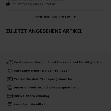
Ich empfehle dieses Produkt
Verifiziert von
TrustVille
ZULETZT ANGESEHENE ARTIKEL
Kostenloser Versand und Rückversand für Mitglieder
Rückgabe innerhalb von 30 Tagen
Treten Sie dem Treueprogramm bei
Unser umweltfreundliches Engagement
100% sichere Zahlung
Brauchen Sie Hilfe?