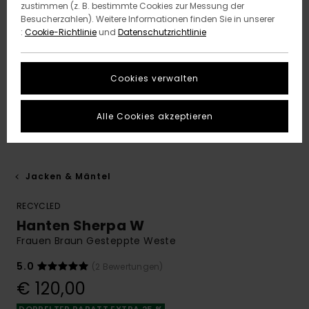
zustimmen (z. B. bestimmte Cookies zur Messung der
Besucherzahlen). Weitere Informationen finden Sie in unserer
:
Cookie-Richtlinie
und
Datenschutzrichtlinie
Cookies verwalten
Alle Cookies akzeptieren
Jacken & Mäntel
RECYCLED
Hanten Sherpa W
Frauen Braun Gesteppte Weste
5.0
(2 Bewertungen)
€ 120,00