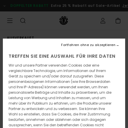
Direkt
DOPPELTER RABATT
Extra 25 % Rabatt auf Sale-Artikel
Jetz
zur
Produktinformation
springen
AUSVERKAUFT
Fortfahren ohne zu akzeptieren
TREFFEN SIE EINE AUSWAHL FÜR IHRE DATEN
Wir und unsere Partner verwenden Cookies oder eine
vergleichbare Technologie, um Informationen auf Ihrem
Gerät zu speichern und/oder darauf zuzugreifen. Diese
personenbezogenen Informationen (wie Ihre Browserdaten
und Ihre IP-Adresse) können verwendet werden, um Ihnen
personalisierte Beiträge und Inhalte zu präsentieren, um die
Leistung von Werbung und Inhalten zu messen, und um
mehr über ihr Publikum zu erfahren, um die Produkte unserer
Partner zu entwickeln und zu verbessern. Sie können Ihre
Wahl so einstellen, dass Sie Cookies, die Ihrer Zustimmung
bedürfen, annehmen oder ablehnen oder sich dagegen
aussprechen, wenn Sie den betreffenden Cookies nicht