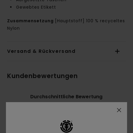
Gewebtes Etikett
Zusammensetzung
[Hauptstoff] 100 % recyceltes
Nylon
Versand & Rückversand
Kundenbewertungen
Durchschnittliche Bewertung
5.0
/5
basierend auf
2 verifizierten Bewertungen
seit