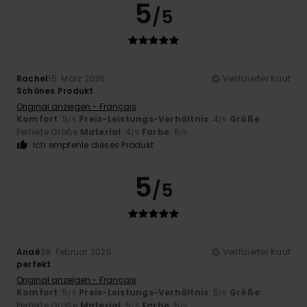
5
/5
Rachel
15. März 2026
Verifizierter Kauf
Schönes Produkt
Original anzeigen - Français
Komfort
: 5
Preis-Leistungs-Verhältnis
: 4
Größe
:
/5
/5
Perfekte Größe
Material
: 4
Farbe
: 5
/5
/5
Ich empfehle dieses Produkt
5
/5
Anaë
28. Februar 2026
Verifizierter Kauf
perfekt
Original anzeigen - Français
Komfort
: 5
Preis-Leistungs-Verhältnis
: 5
Größe
:
/5
/5
Perfekte Größe
Material
: 5
Farbe
: 5
/5
/5