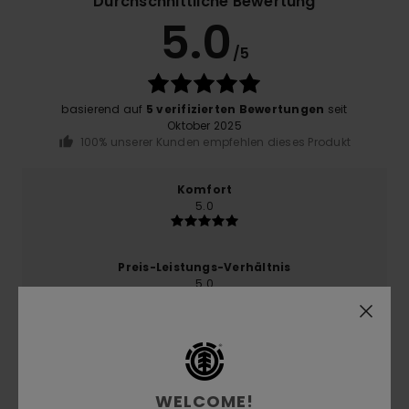
Durchschnittliche Bewertung
5.0
/5
basierend auf
5 verifizierten Bewertungen
seit
Oktober 2025
100% unserer Kunden empfehlen dieses Produkt
Komfort
5.0
Preis-Leistungs-Verhältnis
5.0
Größe
Material
4.6
Zu klein
Zu groß
WELCOME!