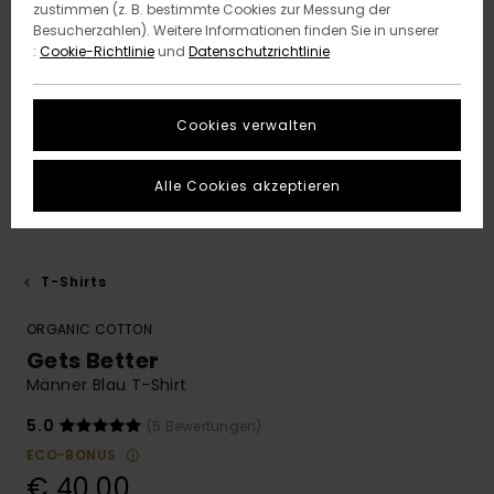
zustimmen (z. B. bestimmte Cookies zur Messung der
Besucherzahlen). Weitere Informationen finden Sie in unserer
:
Cookie-Richtlinie
und
Datenschutzrichtlinie
Cookies verwalten
Alle Cookies akzeptieren
T-Shirts
ORGANIC COTTON
Gets Better
Männer Blau T-Shirt
5.0
(5 Bewertungen)
ECO-BONUS
€ 40,00