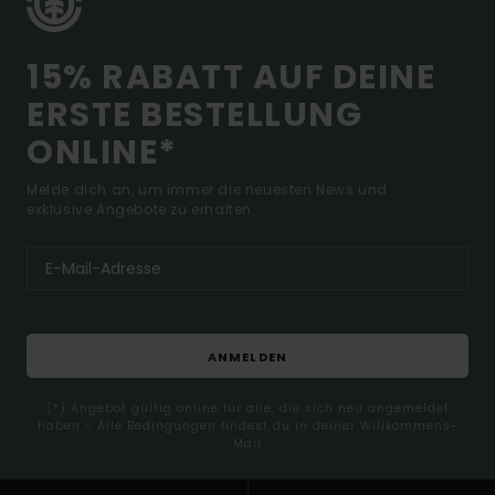
15% RABATT AUF DEINE
ERSTE BESTELLUNG
ONLINE*
Melde dich an, um immer die neuesten News und
exklusive Angebote zu erhalten.
ANMELDEN
(*) Angebot gültig online für alle, die sich neu angemeldet
haben - Alle Bedingungen findest du in deiner Willkommens-
Mail