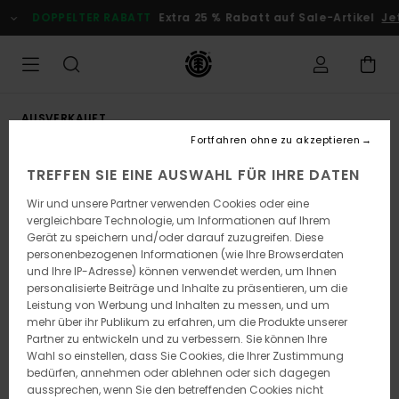
Direkt
DOPPELTER RABATT
Extra 25 % Rabatt auf Sale-Artikel
Jetz
zur
Produktinformation
springen
AUSVERKAUFT
Fortfahren ohne zu akzeptieren
TREFFEN SIE EINE AUSWAHL FÜR IHRE DATEN
Wir und unsere Partner verwenden Cookies oder eine
vergleichbare Technologie, um Informationen auf Ihrem
Gerät zu speichern und/oder darauf zuzugreifen. Diese
personenbezogenen Informationen (wie Ihre Browserdaten
und Ihre IP-Adresse) können verwendet werden, um Ihnen
personalisierte Beiträge und Inhalte zu präsentieren, um die
Leistung von Werbung und Inhalten zu messen, und um
mehr über ihr Publikum zu erfahren, um die Produkte unserer
Partner zu entwickeln und zu verbessern. Sie können Ihre
Wahl so einstellen, dass Sie Cookies, die Ihrer Zustimmung
bedürfen, annehmen oder ablehnen oder sich dagegen
aussprechen, wenn Sie den betreffenden Cookies nicht