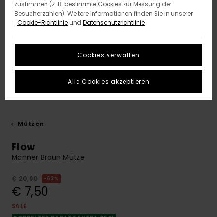
zustimmen (z. B. bestimmte Cookies zur Messung der
Besucherzahlen). Weitere Informationen finden Sie in unserer
:
Cookie-Richtlinie
und
Datenschutzrichtlinie
Cookies verwalten
Alle Cookies akzeptieren
Mützen
Flow
Männer Braun Mütze
€ 20,00
63%
€ 7,50
SALE