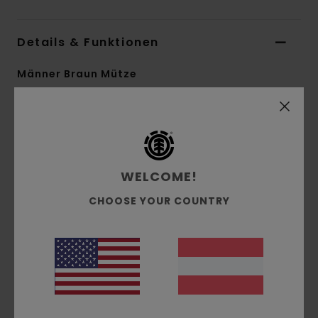
Details & Funktionen
Männer Braun Mütze
Style
ELYHA00168
Farbcode
crs0
Funktionen
WELCOME!
Material:
Einfarbiger Stoff aus Acryl
Passform:
Standard-Profil
CHOOSE YOUR COUNTRY
Design:
Doppelripp
Logo:
Gewebter Patch mit Einfassung und
Baumlogo vorne
Andere Features: Einheitsgröße
Zusammensetzung
[Hauptstoff] 100 % Acryl