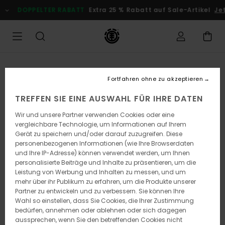
Direkt
DOPPELTER RABATT
Extra 25 % Rabatt auf Sale-Artikel
Jetz
zur
Produktinformation
springen
Fortfahren ohne zu akzeptieren
TREFFEN SIE EINE AUSWAHL FÜR IHRE DATEN
Wir und unsere Partner verwenden Cookies oder eine
vergleichbare Technologie, um Informationen auf Ihrem
Gerät zu speichern und/oder darauf zuzugreifen. Diese
personenbezogenen Informationen (wie Ihre Browserdaten
und Ihre IP-Adresse) können verwendet werden, um Ihnen
personalisierte Beiträge und Inhalte zu präsentieren, um die
Leistung von Werbung und Inhalten zu messen, und um
mehr über ihr Publikum zu erfahren, um die Produkte unserer
Partner zu entwickeln und zu verbessern. Sie können Ihre
Wahl so einstellen, dass Sie Cookies, die Ihrer Zustimmung
bedürfen, annehmen oder ablehnen oder sich dagegen
aussprechen, wenn Sie den betreffenden Cookies nicht