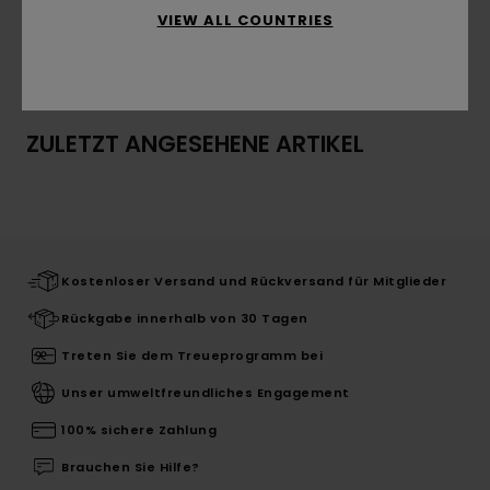
VIEW ALL COUNTRIES
Versand & Rückversand
ZULETZT ANGESEHENE ARTIKEL
Kostenloser Versand und Rückversand für Mitglieder
Rückgabe innerhalb von 30 Tagen
Treten Sie dem Treueprogramm bei
Unser umweltfreundliches Engagement
100% sichere Zahlung
Brauchen Sie Hilfe?