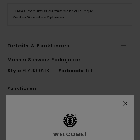
Dieses Produkt ist derzeit nicht auf Lager.
Kaufen Sie andere Optionen
Details & Funktionen
Männer Schwarz Parkajacke
Style
ELYJK00213
Farbcode
fbk
Funktionen
Kollektion:
Mainline-Kollektion
Material:
Leinwandgewebe aus 100 %
recyceltem Polyester [95 g/m2]
Technologie:
Ohne PFC
WELCOME!
Imprägnierung:
Dauerhaft wasserabweisende