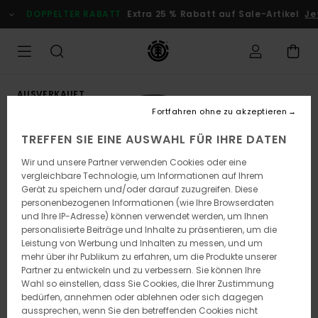
Direkt
DOPPELTER RABATT
Extra 25 % Rabatt auf Sale-Artikel
Jet
zur
Produktinformation
springen
AUSVERKAUFT
Fortfahren ohne zu akzeptieren
TREFFEN SIE EINE AUSWAHL FÜR IHRE DATEN
Wir und unsere Partner verwenden Cookies oder eine
vergleichbare Technologie, um Informationen auf Ihrem
Gerät zu speichern und/oder darauf zuzugreifen. Diese
personenbezogenen Informationen (wie Ihre Browserdaten
und Ihre IP-Adresse) können verwendet werden, um Ihnen
personalisierte Beiträge und Inhalte zu präsentieren, um die
Leistung von Werbung und Inhalten zu messen, und um
mehr über ihr Publikum zu erfahren, um die Produkte unserer
Partner zu entwickeln und zu verbessern. Sie können Ihre
Wahl so einstellen, dass Sie Cookies, die Ihrer Zustimmung
bedürfen, annehmen oder ablehnen oder sich dagegen
aussprechen, wenn Sie den betreffenden Cookies nicht