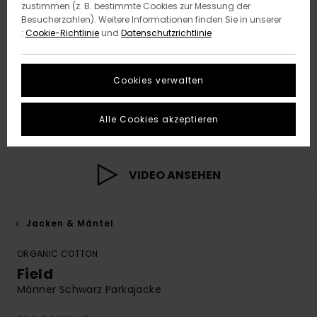
zustimmen (z. B. bestimmte Cookies zur Messung der
Besucherzahlen). Weitere Informationen finden Sie in unserer
:
Cookie-Richtlinie
und
Datenschutzrichtlinie
Cookies verwalten
Alle Cookies akzeptieren
VIDEO ANSEHEN
Jacken & Mäntel
ORGANIC COTTON
Field
Männer Schwarz Parkajacke