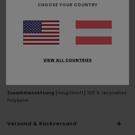
Imprägnierung [DWR], um trocken zu halten und
CHOOSE YOUR COUNTRY
vor den Elementen zu schützen
Fit:
Relaxed Fit
Kragen:
Kapuzenkragen
Ärmel:
Lange Ärmel
Verschluss:
Reißverschluss
Taschen:
Kängurutaschen
Versteckte Tasche mit Reißverschluss
VIEW ALL COUNTRIES
Futter:
Sherpa-Futter aus Polyester
Andere Features:
Wärmeisolierung
Windisolierung
Zusammensetzung
[Hauptstoff] 100 % recyceltes
Polyester
Versand & Rückversand