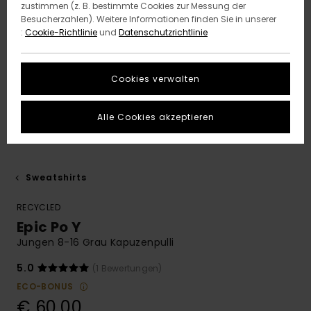
zustimmen (z. B. bestimmte Cookies zur Messung der
Besucherzahlen). Weitere Informationen finden Sie in unserer
:
Cookie-Richtlinie
und
Datenschutzrichtlinie
Cookies verwalten
Alle Cookies akzeptieren
Sweatshirts
RECYCLED
Epic Po Y
Jungen 8-16 Grau Kapuzenpulli
5.0
(1 Bewertungen)
ECO-BONUS
€ 60,00