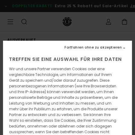
Direkt
DOPPELTER RABATT
Extra 25 % Rabatt auf Sale-Artikel
Jet
zur
Produktinformation
springen
AUSVERKAUFT
Fortfahren ohne zu akzeptieren
TREFFEN SIE EINE AUSWAHL FÜR IHRE DATEN
Wir und unsere Partner verwenden Cookies oder eine
vergleichbare Technologie, um Informationen auf Ihrem
Gerät zu speichern und/oder darauf zuzugreifen. Diese
personenbezogenen Informationen (wie Ihre Browserdaten
und Ihre IP-Adresse) können verwendet werden, um Ihnen
personalisierte Beiträge und Inhalte zu präsentieren, um die
Leistung von Werbung und Inhalten zu messen, und um
mehr über ihr Publikum zu erfahren, um die Produkte unserer
Partner zu entwickeln und zu verbessern. Sie können Ihre
Wahl so einstellen, dass Sie Cookies, die Ihrer Zustimmung
bedürfen, annehmen oder ablehnen oder sich dagegen
aussprechen, wenn Sie den betreffenden Cookies nicht