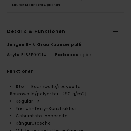
Kaufen Sie andere Optionen
Details & Funktionen
Jungen 8-16 Grau Kapuzenpulli
Style
ELBSF00214
Farbcode
sgbh
Funktionen
Stoff:
Baumwolle/recycelte
Baumwolle/polyester [280 g/m2]
Regular Fit
French-Terry-Konstruktion
Gebürstete Innenseite
Kängurutasche
Mit Jersey gefütterte Kapuze