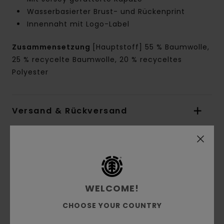
Wasserbasierter Brust- und Rückenprint
Innennaht mit Logo-Label
Zusammensetzung
[Hauptstoff] 55 % Baumwolle,
25 % recycelte Baumwolle, 20 % recyceltes
Polyester
Versand & Rückversand
Kundenbewertungen
Durchschnittliche Bewertung
WELCOME!
5.0
CHOOSE YOUR COUNTRY
/5