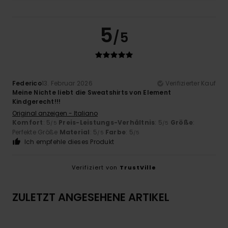
5
/5
Federico
13. Februar 2026
Verifizierter Kauf
Meine Nichte liebt die Sweatshirts von Element
Kindgerecht!!!
Original anzeigen - Italiano
Komfort
: 5
Preis-Leistungs-Verhältnis
: 5
Größe
:
/5
/5
Perfekte Größe
Material
: 5
Farbe
: 5
/5
/5
Ich empfehle dieses Produkt
Verifiziert von
TrustVille
ZULETZT ANGESEHENE ARTIKEL