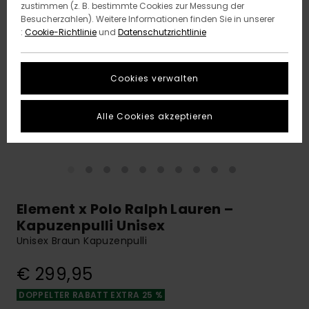
zustimmen (z. B. bestimmte Cookies zur Messung der
Besucherzahlen). Weitere Informationen finden Sie in unserer
:
Cookie-Richtlinie
und
Datenschutzrichtlinie
Cookies verwalten
Alle Cookies akzeptieren
Element x Polo Ralph Lauren –
Kapuzenpulli Unisex
Unisex Braun Kapuzenpulli
€ 299,95
DOPPELTER RABATT EXTRA 25 %