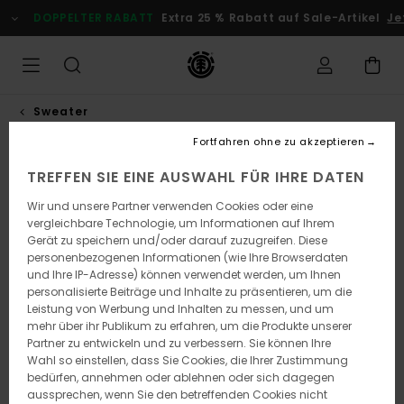
Direkt
DOPPELTER RABATT
Extra 25 % Rabatt auf Sale-Artikel
Jet
zur
Produktinformation
springen
Sweater
Fortfahren ohne zu akzeptieren
AUSVERKAUFT
TREFFEN SIE EINE AUSWAHL FÜR IHRE DATEN
Wir und unsere Partner verwenden Cookies oder eine
vergleichbare Technologie, um Informationen auf Ihrem
Gerät zu speichern und/oder darauf zuzugreifen. Diese
personenbezogenen Informationen (wie Ihre Browserdaten
und Ihre IP-Adresse) können verwendet werden, um Ihnen
personalisierte Beiträge und Inhalte zu präsentieren, um die
Leistung von Werbung und Inhalten zu messen, und um
mehr über ihr Publikum zu erfahren, um die Produkte unserer
Partner zu entwickeln und zu verbessern. Sie können Ihre
Wahl so einstellen, dass Sie Cookies, die Ihrer Zustimmung
bedürfen, annehmen oder ablehnen oder sich dagegen
aussprechen, wenn Sie den betreffenden Cookies nicht