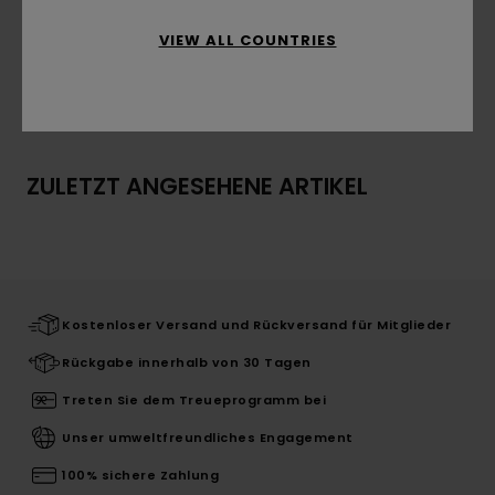
Details & Funktionen
VIEW ALL COUNTRIES
Versand & Rückversand
ZULETZT ANGESEHENE ARTIKEL
Kostenloser Versand und Rückversand für Mitglieder
Rückgabe innerhalb von 30 Tagen
Treten Sie dem Treueprogramm bei
Unser umweltfreundliches Engagement
100% sichere Zahlung