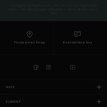
(*) Angebot gültig online für alle, die sich neu angemeldet
haben - Alle Bedingungen findest du in deiner Willkommens-
Mail
Finde einen Shop
Kontaktiere Uns
HILFE
ELEMENT