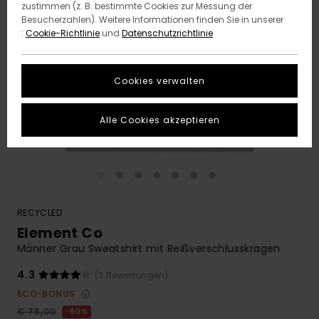
zustimmen (z. B. bestimmte Cookies zur Messung der
Besucherzahlen). Weitere Informationen finden Sie in unserer
:
Cookie-Richtlinie
und
Datenschutzrichtlinie
Cookies verwalten
Alle Cookies akzeptieren
RECYCLED
Element Co
Männer Grau Sweatshirt mit Reißverschlusskragen
4.3
(3 Bewertungen)
ECO-BONUS
€ 75,00
60%