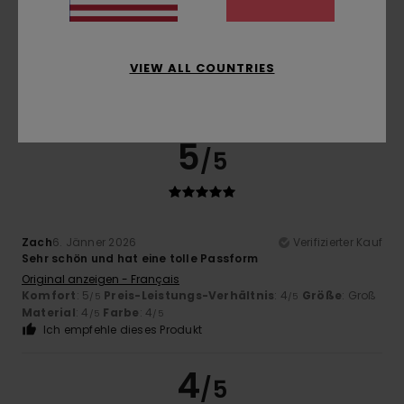
Farbe
4.3
VIEW ALL COUNTRIES
5
/5
Zach
6. Jänner 2026
Verifizierter Kauf
Sehr schön und hat eine tolle Passform
Original anzeigen - Français
Komfort
: 5
Preis-Leistungs-Verhältnis
: 4
Größe
: Groß
/5
/5
Material
: 4
Farbe
: 4
/5
/5
Ich empfehle dieses Produkt
4
/5