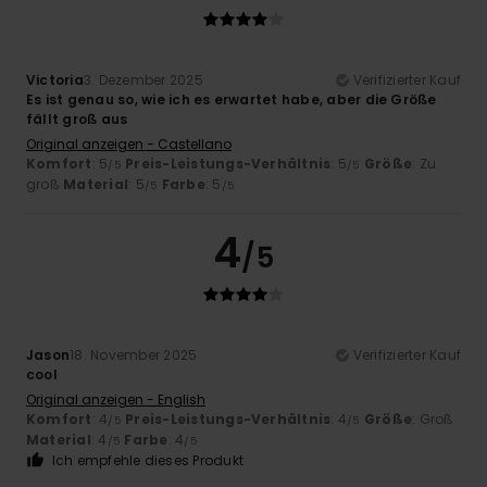
Victoria
3. Dezember 2025
Verifizierter Kauf
Es ist genau so, wie ich es erwartet habe, aber die Größe
fällt groß aus
Original anzeigen - Castellano
Komfort
: 5
Preis-Leistungs-Verhältnis
: 5
Größe
: Zu
/5
/5
groß
Material
: 5
Farbe
: 5
/5
/5
4
/5
Jason
18. November 2025
Verifizierter Kauf
cool
Original anzeigen - English
Komfort
: 4
Preis-Leistungs-Verhältnis
: 4
Größe
: Groß
/5
/5
Material
: 4
Farbe
: 4
/5
/5
Ich empfehle dieses Produkt