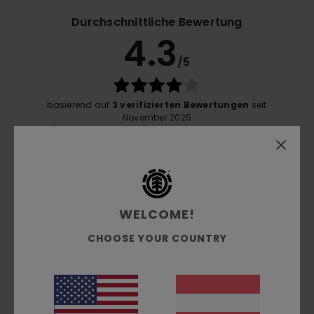
Durchschnittliche Bewertung
4.3
/5
basierend auf
3 verifizierten Bewertungen
seit
November 2025
67% unserer Kunden empfehlen dieses Produkt
Komfort
4.7
WELCOME!
Preis-Leistungs-Verhältnis
CHOOSE YOUR COUNTRY
4.3
Größe
Material
4.3
Zu klein
Zu groß