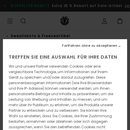
Direkt
DOPPELTER RABATT
Extra 25 % Rabatt auf Sale-Artikel
Jetz
zur
Produktinformation
springen
Sweatshirts & Fleeceartikel
Fortfahren ohne zu akzeptieren
TREFFEN SIE EINE AUSWAHL FÜR IHRE DATEN
Wir und unsere Partner verwenden Cookies oder eine
vergleichbare Technologie, um Informationen auf Ihrem
Gerät zu speichern und/oder darauf zuzugreifen. Diese
personenbezogenen Informationen (wie Ihre Browserdaten
und Ihre IP-Adresse) können verwendet werden, um Ihnen
personalisierte Beiträge und Inhalte zu präsentieren, um die
Leistung von Werbung und Inhalten zu messen, und um
mehr über ihr Publikum zu erfahren, um die Produkte unserer
Partner zu entwickeln und zu verbessern. Sie können Ihre
Wahl so einstellen, dass Sie Cookies, die Ihrer Zustimmung
bedürfen, annehmen oder ablehnen oder sich dagegen
aussprechen, wenn Sie den betreffenden Cookies nicht