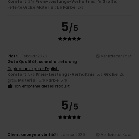
Komfort
: 2
Preis-Leistungs-Verhältnis
: 1
Größe
:
/5
/5
Perfekte Größe
Material
: 1
Farbe
: 2
/5
/5
5
/5
Piotr
11. Februar 2026
Verifizierter Kauf
Gute Qualität, schnelle Lieferung
Original anzeigen - English
Komfort
: 5
Preis-Leistungs-Verhältnis
: 5
Größe
: Zu
/5
/5
groß
Material
: 5
Farbe
: 5
/5
/5
Ich empfehle dieses Produkt
5
/5
Client anonyme vérifié
27. Jänner 2026
Verifizierter Kauf