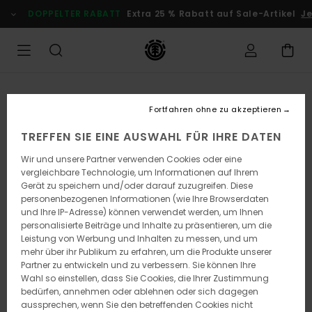
Direkt
DOPPELTER RABATT
Extra 25 % Rabatt auf Sale-Artikel
Jet
zur
Produktinformation
springen
Fortfahren ohne zu akzeptieren
TREFFEN SIE EINE AUSWAHL FÜR IHRE DATEN
Wir und unsere Partner verwenden Cookies oder eine
vergleichbare Technologie, um Informationen auf Ihrem
Gerät zu speichern und/oder darauf zuzugreifen. Diese
personenbezogenen Informationen (wie Ihre Browserdaten
und Ihre IP-Adresse) können verwendet werden, um Ihnen
personalisierte Beiträge und Inhalte zu präsentieren, um die
Leistung von Werbung und Inhalten zu messen, und um
mehr über ihr Publikum zu erfahren, um die Produkte unserer
Partner zu entwickeln und zu verbessern. Sie können Ihre
Wahl so einstellen, dass Sie Cookies, die Ihrer Zustimmung
bedürfen, annehmen oder ablehnen oder sich dagegen
aussprechen, wenn Sie den betreffenden Cookies nicht