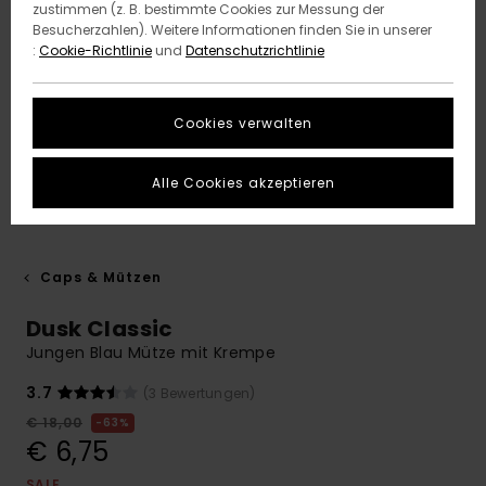
zustimmen (z. B. bestimmte Cookies zur Messung der
Besucherzahlen). Weitere Informationen finden Sie in unserer
:
Cookie-Richtlinie
und
Datenschutzrichtlinie
Cookies verwalten
Alle Cookies akzeptieren
Caps & Mützen
Dusk Classic
Jungen Blau Mütze mit Krempe
3.7
(3 Bewertungen)
€ 18,00
63%
€ 6,75
SALE