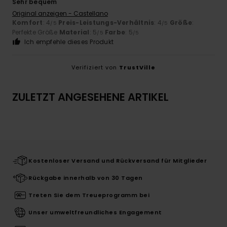
Sehr bequem
Original anzeigen - Castellano
Komfort
: 4
Preis-Leistungs-Verhältnis
: 4
Größe
:
/5
/5
Perfekte Größe
Material
: 5
Farbe
: 5
/5
/5
Ich empfehle dieses Produkt
Verifiziert von
TrustVille
ZULETZT ANGESEHENE ARTIKEL
Kostenloser Versand und Rückversand für Mitglieder
Rückgabe innerhalb von 30 Tagen
Treten Sie dem Treueprogramm bei
Unser umweltfreundliches Engagement