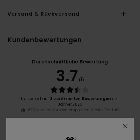
Versand & Rückversand
Kundenbewertungen
Durchschnittliche Bewertung
3.7
/5
basierend auf
3 verifizierten Bewertungen
seit
Jänner 2026
67% unserer Kunden empfehlen dieses Produkt
Komfort
3.7