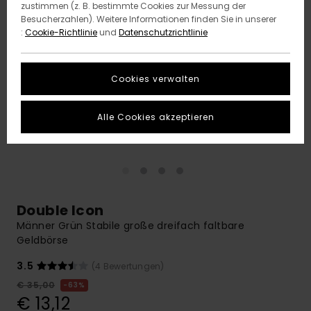
zustimmen (z. B. bestimmte Cookies zur Messung der
Besucherzahlen). Weitere Informationen finden Sie in unserer
:
Cookie-Richtlinie
und
Datenschutzrichtlinie
Cookies verwalten
Alle Cookies akzeptieren
Double Icon
Männer Grün Stabile große dreifach faltbare
Geldbörse
3.5
(4 Bewertungen)
€ 35,00
63%
€ 13,12