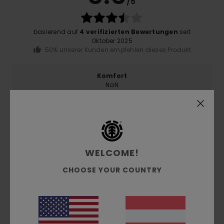
/5
basierend auf
4 verifizierten Bewertungen
seit
Oktober 2025
50% unserer Kunden empfehlen dieses Produkt
Komfort
NaN
Preis-Leistungs-Verhältnis
4.0
WELCOME!
Größe
Material
CHOOSE YOUR COUNTRY
3.3
Zu klein
Zu groß
Farbe
4.3