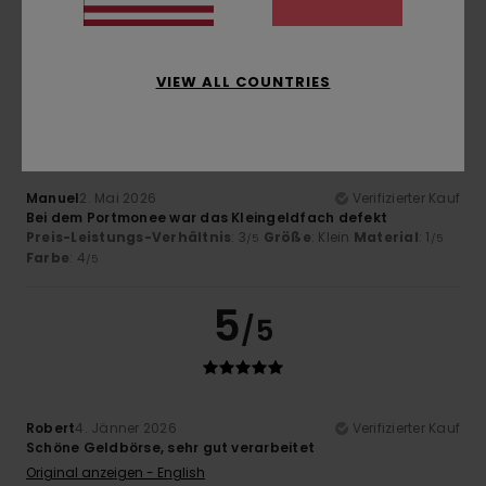
1
VIEW ALL COUNTRIES
/5
Manuel
2. Mai 2026
Verifizierter Kauf
Bei dem Portmonee war das Kleingeldfach defekt
Preis-Leistungs-Verhältnis
: 3
Größe
: Klein
Material
: 1
/5
/5
Farbe
: 4
/5
5
/5
Robert
4. Jänner 2026
Verifizierter Kauf
Schöne Geldbörse, sehr gut verarbeitet
Original anzeigen - English