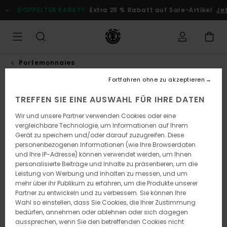
Direkt
DOPPELTER RABATT
Extra 25 % Rabatt auf Sale-Artikel
Jetz
zur
Produktinformation
springen
Portemonnaies
Fortfahren ohne zu akzeptieren
TREFFEN SIE EINE AUSWAHL FÜR IHRE DATEN
Wir und unsere Partner verwenden Cookies oder eine
vergleichbare Technologie, um Informationen auf Ihrem
Gerät zu speichern und/oder darauf zuzugreifen. Diese
personenbezogenen Informationen (wie Ihre Browserdaten
und Ihre IP-Adresse) können verwendet werden, um Ihnen
personalisierte Beiträge und Inhalte zu präsentieren, um die
Leistung von Werbung und Inhalten zu messen, und um
mehr über ihr Publikum zu erfahren, um die Produkte unserer
Partner zu entwickeln und zu verbessern. Sie können Ihre
Wahl so einstellen, dass Sie Cookies, die Ihrer Zustimmung
bedürfen, annehmen oder ablehnen oder sich dagegen
aussprechen, wenn Sie den betreffenden Cookies nicht