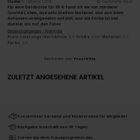
Elodie
19. Oktober 2025
Verifizierter Kauf
Für eine Geldbörse für 35 € fand ich sie von minderer
Qualität, klein, aus sehr steifem Material, das sich beim
Anfassen unangenehm anfühlt, und die Farbe ist viel
dunkler als auf den Fotos
Original anzeigen - Français
Preis-Leistungs-Verhältnis
: 3
Größe
: Klein
Material
: 2
/5
/5
Farbe
: 3
/5
Verifiziert von
TrustVille
ZULETZT ANGESEHENE ARTIKEL
Kostenloser Versand und Rückversand für Mitglieder
Rückgabe innerhalb von 30 Tagen
Treten Sie dem Treueprogramm bei