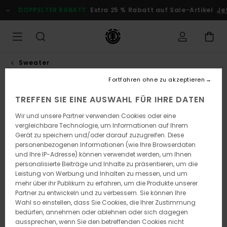
Direkt
DOPPELTER RABATT
Extra 25 % Rabatt auf Sale-Artikel
Jetz
zur
Produktinformation
springen
Sweater
Fortfahren ohne zu akzeptieren
TREFFEN SIE EINE AUSWAHL FÜR IHRE DATEN
Wir und unsere Partner verwenden Cookies oder eine
vergleichbare Technologie, um Informationen auf Ihrem
Gerät zu speichern und/oder darauf zuzugreifen. Diese
personenbezogenen Informationen (wie Ihre Browserdaten
und Ihre IP-Adresse) können verwendet werden, um Ihnen
personalisierte Beiträge und Inhalte zu präsentieren, um die
Leistung von Werbung und Inhalten zu messen, und um
mehr über ihr Publikum zu erfahren, um die Produkte unserer
Partner zu entwickeln und zu verbessern. Sie können Ihre
Wahl so einstellen, dass Sie Cookies, die Ihrer Zustimmung
bedürfen, annehmen oder ablehnen oder sich dagegen
aussprechen, wenn Sie den betreffenden Cookies nicht