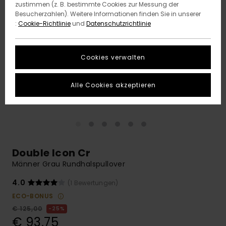
zustimmen (z. B. bestimmte Cookies zur Messung der
Besucherzahlen). Weitere Informationen finden Sie in unserer
:
Cookie-Richtlinie
und
Datenschutzrichtlinie
Cookies verwalten
Alle Cookies akzeptieren
Double Icon Cr
Männer Grau Rundhalspullover
4.0
(1 Bewertungen)
ECO-BONUS
€ 125,00
25%
€ 93,75