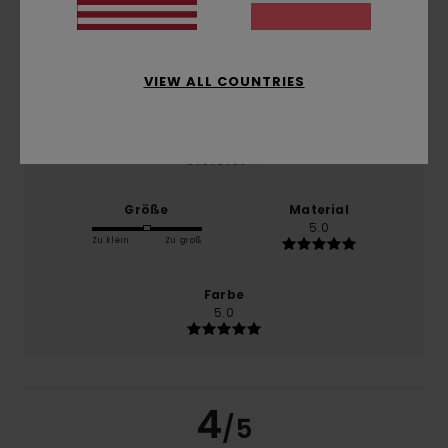
Komfort
4.0
VIEW ALL COUNTRIES
Preis-Leistungs-Verhältnis
4.0
Größe
Material
5.0
Zu klein
Zu groß
Farbe
5.0
4
/5