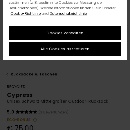
zustimmen (z. B. bestimmte Cookies zur Messung der
Besucherzahlen). Weitere Informationen finden Sie in unserer
:
Cookie-Richtlinie
und
Datenschutzrichtlinie
Cookies verwalten
Alle Cookies akzeptieren
Rucksäcke & Taschen
RECYCLED
Cypress
Unisex Schwarz Mittelgroßer Outdoor-Rucksack
5.0
(3 Bewertungen)
ECO-BONUS
€ 75,00