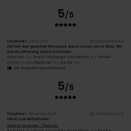
5
/5
Christine
16. März 2026
Verifizierter Kauf
Hatten den gleichen Rucksack davor schon, nur in Blau. Wir
waren jahrelang damit zufrieden.
Komfort
: 5
Preis-Leistungs-Verhältnis
: 5
Größe
:
/5
/5
Perfekte Größe
Material
: 5
Farbe
: 4
/5
/5
Ich empfehle dieses Produkt
5
/5
Delphine
11. Dezember 2025
Verifizierter Kauf
Ideal zum Mitnehmen
Original anzeigen - Français
Komfort
: 5
Preis-Leistungs-Verhältnis
: 5
Größe
: