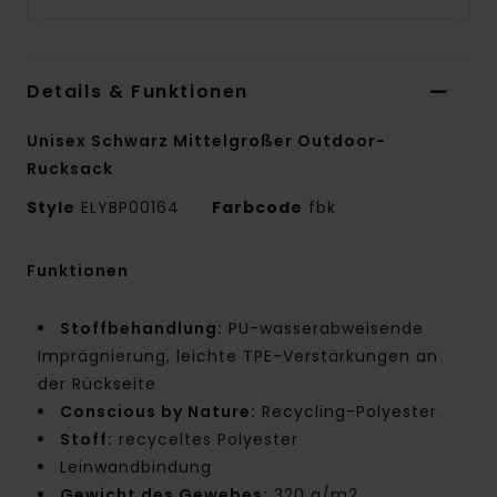
Details & Funktionen
Unisex Schwarz Mittelgroßer Outdoor-
Rucksack
Style
ELYBP00164
Farbcode
fbk
Funktionen
Stoffbehandlung:
PU-wasserabweisende
Imprägnierung, leichte TPE-Verstärkungen an
der Rückseite
Conscious by Nature:
Recycling-Polyester
Stoff:
recyceltes Polyester
Leinwandbindung
Gewicht des Gewebes:
320 g/m2