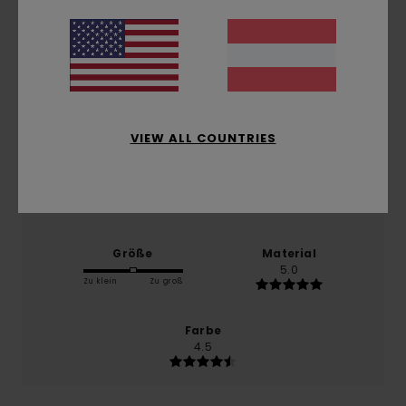
basierend auf
3 verifizierten Bewertungen
seit
Oktober 2025
100% unserer Kunden empfehlen dieses Produkt
Komfort
5.0
VIEW ALL COUNTRIES
Preis-Leistungs-Verhältnis
5.0
Größe
Material
5.0
Zu klein
Zu groß
Farbe
4.5