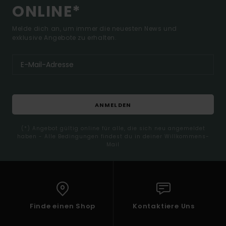
ONLINE*
Melde dich an, um immer die neuesten News und
exklusive Angebote zu erhalten.
ANMELDEN
(*) Angebot gültig online für alle, die sich neu angemeldet
haben - Alle Bedingungen findest du in deiner Willkommens-
Mail
Finde einen Shop
Kontaktiere Uns