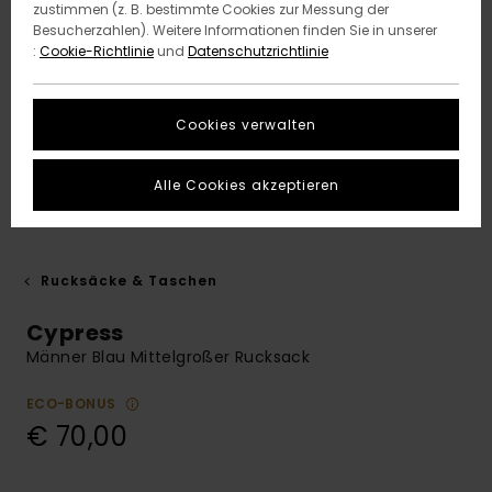
zustimmen (z. B. bestimmte Cookies zur Messung der
Besucherzahlen). Weitere Informationen finden Sie in unserer
:
Cookie-Richtlinie
und
Datenschutzrichtlinie
Cookies verwalten
Alle Cookies akzeptieren
Rucksäcke & Taschen
Cypress
Männer Blau Mittelgroßer Rucksack
ECO-BONUS
€ 70,00