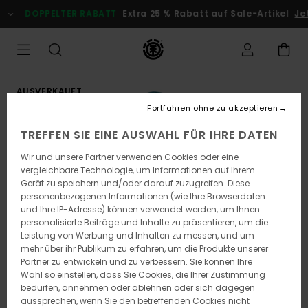
Direkt
DOPPELTER RABATT
Extra 25 % Rabatt auf Sale-Artikel
Je
zur
Produktinformation
springen
AUSVERKAUFT
Fortfahren ohne zu akzeptieren
TREFFEN SIE EINE AUSWAHL FÜR IHRE DATEN
Wir und unsere Partner verwenden Cookies oder eine
vergleichbare Technologie, um Informationen auf Ihrem
Gerät zu speichern und/oder darauf zuzugreifen. Diese
personenbezogenen Informationen (wie Ihre Browserdaten
und Ihre IP-Adresse) können verwendet werden, um Ihnen
personalisierte Beiträge und Inhalte zu präsentieren, um die
Leistung von Werbung und Inhalten zu messen, und um
mehr über ihr Publikum zu erfahren, um die Produkte unserer
Partner zu entwickeln und zu verbessern. Sie können Ihre
Wahl so einstellen, dass Sie Cookies, die Ihrer Zustimmung
bedürfen, annehmen oder ablehnen oder sich dagegen
aussprechen, wenn Sie den betreffenden Cookies nicht