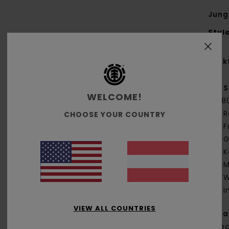
Jung
Styl
Funk
S
WELCOME!
[28
R
CHOOSE YOUR COUNTRY
F
G
K
M
W
I
VIEW ALL COUNTRIES
Zus
% re