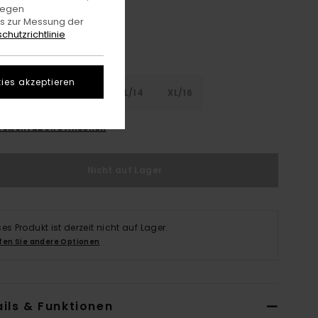
gegen
es zur Messung der
chutzrichtlinie
ies akzeptieren
8
S/10
M/12
L/14
XL/16
rößentabelle Ansehen
Nicht auf Lager
ses Produkt ist derzeit nicht auf Lager.
fen Sie andere Optionen
ils & Funktionen