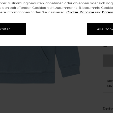
e Ihrer Zustimmung bedürfen, annehmen oder ablehnen oder sich da
 den betreffenden Cookies nicht zustimmen (z. B. bestimmte Cooki
re Informationen finden Sie in unserer :
Cookie-Richtlinie
und
Datens
walten
Alle Cook
XS/
G
Die
Kau
Deta