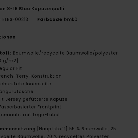
en 8-16 Blau Kapuzenpulli
e
ELBSF00213
Farbcode
bmk0
tionen
toff:
Baumwolle/recycelte Baumwolle/polyester
0 g/m2]
egular Fit
rench-Terry-Konstruktion
ebürstete Innenseite
ängurutasche
it Jersey gefütterte Kapuze
asserbasierter Frontprint
nnennaht mit Logo-Label
ammensetzung
[Hauptstoff] 55 % Baumwolle, 25
cycelte Baumwolle, 20 % recyceltes Polyester