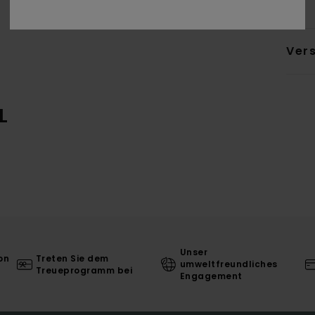
Ver
L
Unser
on
Treten Sie dem
umweltfreundliches
Treueprogramm bei
Engagement