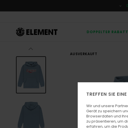
Direkt
zur
Produktinformation
springen
DOPPELTER RABAT
AUSVERKAUFT
TREFFEN SIE EIN
Wir und unsere Partne
Gerät zu speichern un
Browserdaten und Ihre
zu präsentieren, um d
erfahren, um die Produ