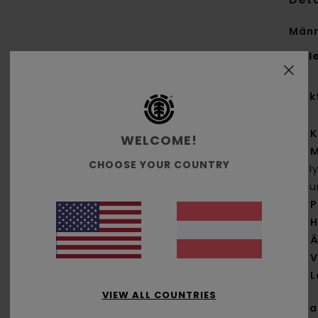
Männ
Styl
Funk
K
WELCOME!
M
CHOOSE YOUR COUNTRY
Pol
Bau
P
H
Ä
V
L
VIEW ALL COUNTRIES
Zus