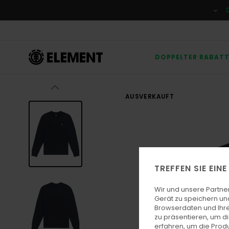
Direkt
zur
Produktinformation
springen
DOPPELTER RABAT
AUSVERKAUFT
TREFFEN SIE EIN
Wir und unsere Partne
Gerät zu speichern un
Browserdaten und Ihre
zu präsentieren, um d
erfahren, um die Produ