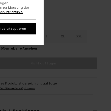
gegen
es zur Messung der
chutzrichtlinie
ies akzeptieren
S
S
M
L
XL
XXL
rößentabelle Ansehen
Nicht auf Lager
ses Produkt ist derzeit nicht auf Lager.
fen Sie andere Optionen
ils & Funktionen