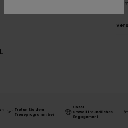
Baum
Ver
L
Unser
on
Treten Sie dem
umweltfreundliches
Treueprogramm bei
Engagement