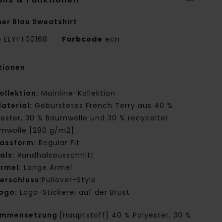
er Blau Sweatshirt
e
ELYFT00168
Farbcode
ecn
tionen
ollektion:
Mainline-Kollektion
aterial:
Gebürstetes French Terry aus 40 %
yester, 30 % Baumwolle und 30 % recycelter
mwolle [280 g/m2]
assform:
Regular Fit
als:
Rundhalsausschnitt
rmel:
Lange Ärmel
erschluss:
Pullover-Style
ogo:
Logo-Stickerei auf der Brust
ammensetzung
[Hauptstoff] 40 % Polyester, 30 %