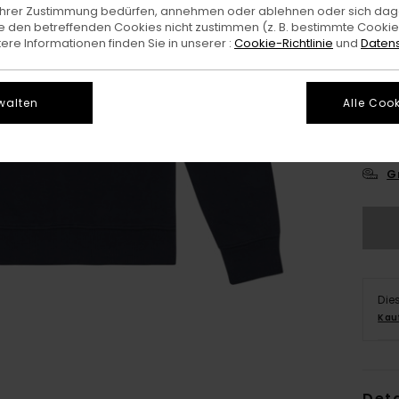
e Ihrer Zustimmung bedürfen, annehmen oder ablehnen oder sich da
 den betreffenden Cookies nicht zustimmen (z. B. bestimmte Cooki
re Informationen finden Sie in unserer :
Cookie-Richtlinie
und
Datens
walten
Alle Cook
X
G
Die
Kau
Deta