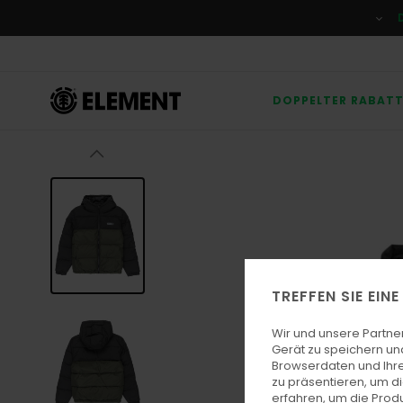
Direkt
zur
Produktinformation
springen
DOPPELTER RABAT
TREFFEN SIE EIN
Wir und unsere Partne
Gerät zu speichern un
Browserdaten und Ihre
zu präsentieren, um d
erfahren, um die Produ