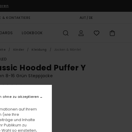
aren
E & KONTAKTIERE
GESCHENKKARTE
AUT / DE
SHOPS
BOARDS
LOOKBOOK
eite
Kinder
Kleidung
Jacken & Mäntel
LED
assic Hooded Puffer Y
n 8-16 Grün Steppjacke
(5 Bewertungen)
BONUS
n ohne zu akzeptieren
,00
55%
6,25
rmationen auf Ihrem
 (wie Ihre
iträge und Inhalte
hr Publikum zu
LTER RABATT EXTRA 25 %
 Wahl so einstellen,