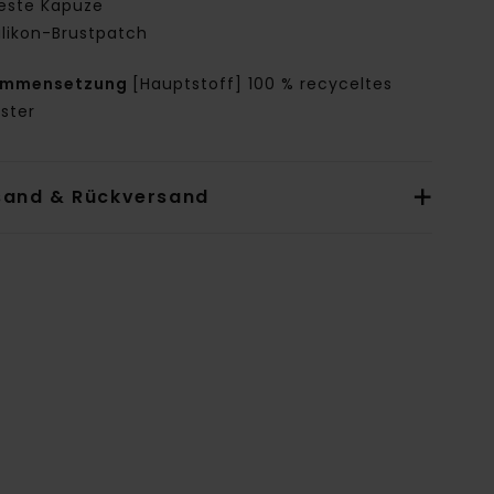
este Kapuze
ilikon-Brustpatch
ammensetzung
[Hauptstoff] 100 % recyceltes
ster
sand & Rückversand