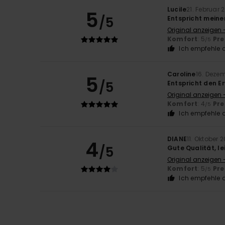
Lucile
21. Februar 
5
/5
Entspricht mein
Original anzeigen 
Komfort
: 5
Pre
/5
Ich empfehle d
Caroline
16. Deze
5
/5
Entspricht den 
Original anzeigen 
Komfort
: 4
Pre
/5
Ich empfehle d
DIANE
11. Oktober 
4
/5
Gute Qualität, l
Original anzeigen 
Komfort
: 5
Pre
/5
Ich empfehle d