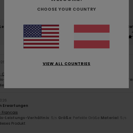
basierend auf
5 verifizierten Bewertungen
seit Oktober 2025
CHOOSE YOUR COUNTRY
100% unserer Kunden empfehlen dieses Produkt
-Leistungs-Verhältnis
Größe
Mat
4.4
Zu klein
Zu groß
026
VIEW ALL COUNTRIES
- Castellano
is-Leistungs-Verhältnis
: 5
Größe
: Perfekte Größe
Material
: 4
Fa
/5
/5
ieses Produkt
2026
en Erwartungen
- Français
is-Leistungs-Verhältnis
: 5
Größe
: Perfekte Größe
Material
: 5
/5
/5
ieses Produkt