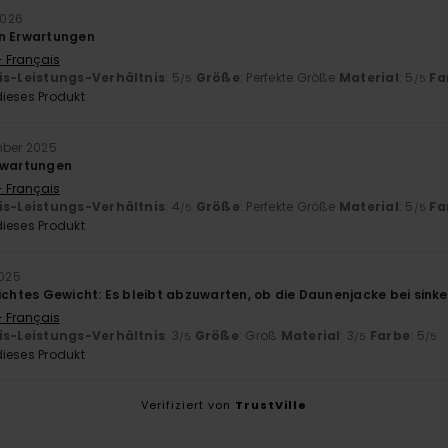
2026
en Erwartungen
- Français
is-Leistungs-Verhältnis
: 5
Größe
: Perfekte Größe
Material
: 5
Fa
/5
/5
ieses Produkt
mber 2025
Erwartungen
- Français
is-Leistungs-Verhältnis
: 4
Größe
: Perfekte Größe
Material
: 5
Fa
/5
/5
ieses Produkt
2025
eichtes Gewicht: Es bleibt abzuwarten, ob die Daunenjacke bei sin
- Français
is-Leistungs-Verhältnis
: 3
Größe
: Groß
Material
: 3
Farbe
: 5
/5
/5
/5
ieses Produkt
Verifiziert von
TrustVille