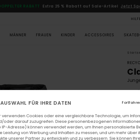
DOPPELTER RABATT
Extra 25 % Rabatt auf Sale-Artikel
Jetzt Sp
HILF
T
MÄNNER
FRAUEN
KINDER
ACCESSOIRES
SKATE
Starts
RECYC
Cl
Junge
4.6
ECO-
E AUSWAHL FÜR IHRE DATEN
Fortfahre
€ 125
€ 5
r verwenden Cookies oder eine vergleichbare Technologie, um Info
d/oder darauf zuzugreifen. Diese personenbezogenen Informationen
SALE
 IP-Adresse) können verwendet werden, um Ihnen personalisierte Be
ie Leistung von Werbung und Inhalten zu messen, und um mehr über i
DOPPE
kte unserer Partner zu entwickeln und zu verbessern. Sie können Ihre