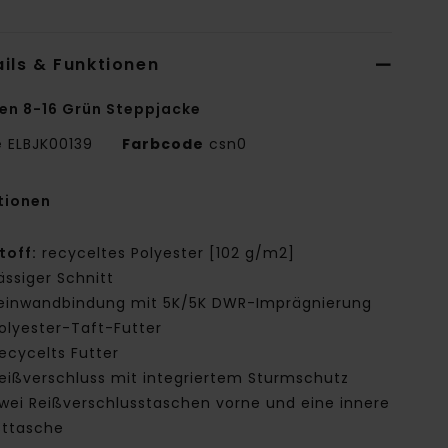
ils & Funktionen
en 8-16 Grün Steppjacke
e
ELBJK00139
Farbcode
csn0
tionen
toff:
recyceltes Polyester [102 g/m2]
ässiger Schnitt
einwandbindung mit 5K/5K DWR-Imprägnierung
olyester-Taft-Futter
ecycelts Futter
eißverschluss mit integriertem Sturmschutz
wei Reißverschlusstaschen vorne und eine innere
sttasche