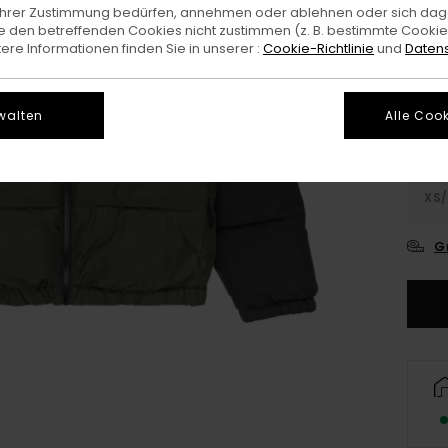
e Ihrer Zustimmung bedürfen, annehmen oder ablehnen oder sich da
 den betreffenden Cookies nicht zustimmen (z. B. bestimmte Cooki
Farb
re Informationen finden Sie in unserer :
Cookie-Richtlinie
und
Datens
walten
Alle Cook
XS/
G