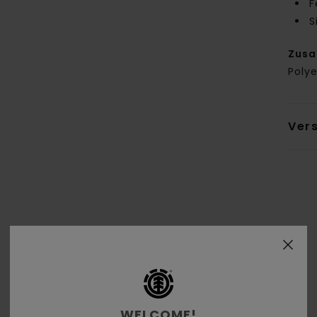
F
S
Zus
Polye
Ver
Durchschnittliche Bewertung
4.6
/5
WELCOME!