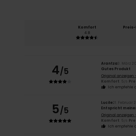
Komfort
Preis
4.8
Arantza
3. März 2
4
/5
Gutes Produkt
Original anzeigen 
Komfort
: 5
Pre
/5
Ich empfehle d
Lucile
21. Februar 
5
/5
Entspricht mein
Original anzeigen 
Komfort
: 5
Pre
/5
Ich empfehle d