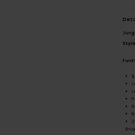
Deta
Jung
Styl
Funk
S
L
L
P
R
R
Z
Bru