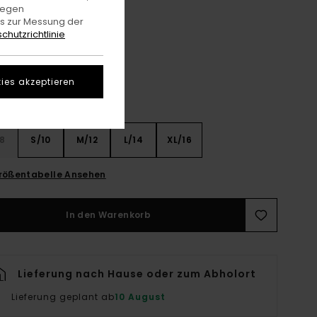
gegen
es zur Messung der
Forest Night
e
chutzrichtlinie
ies akzeptieren
8
S/10
M/12
L/14
XL/16
rößentabelle Ansehen
In den Warenkorb
Lieferung nach Hause oder zum Abholort
Lieferung geplant ab
10 August