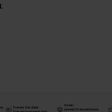
L
Unser
on
Treten Sie dem
umweltfreundliches
Treueprogramm bei