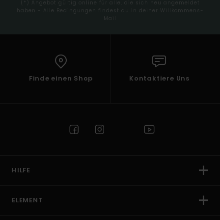
(*) Angebot gültig online für alle, die sich neu angemeldet
haben - Alle Bedingungen findest du in deiner Willkommens-
Mail
Finde einen Shop
Kontaktiere Uns
HILFE
ELEMENT