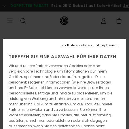
Direkt
DOPPELTER RABATT
Extra 25 % Rabatt auf Sale-Artikel
Jetz
zur
Produktinformation
springen
Fortfahren ohne zu akzeptieren
TREFFEN SIE EINE AUSWAHL FÜR IHRE DATEN
Wir und unsere Partner verwenden Cookies oder eine
vergleichbare Technologie, um Informationen auf Ihrem
Gerät zu speichern und/oder darauf zuzugreifen. Diese
personenbezogenen Informationen (wie Ihre Browserdaten
und Ihre IP-Adresse) können verwendet werden, um Ihnen
personalisierte Beiträge und Inhalte zu präsentieren, um die
Leistung von Werbung und Inhalten zu messen, und um
mehr über ihr Publikum zu erfahren, um die Produkte unserer
Partner zu entwickeln und zu verbessern. Sie können Ihre
Wahl so einstellen, dass Sie Cookies, die Ihrer Zustimmung
bedürfen, annehmen oder ablehnen oder sich dagegen
aussprechen, wenn Sie den betreffenden Cookies nicht