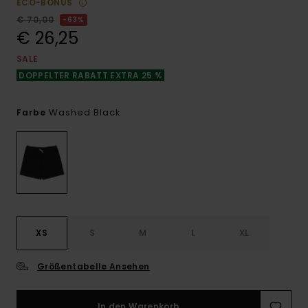
ECO-BONUS
€ 70,00
63%
€ 26,25
SALE
DOPPELTER RABATT EXTRA 25 %
Washed Black
Farbe
XS
S
M
L
XL
Größentabelle Ansehen
In den Warenkorb