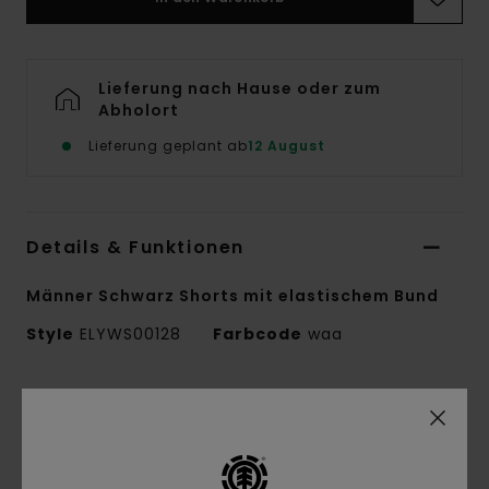
Lieferung nach Hause oder zum
Abholort
Lieferung geplant ab
12 August
Details & Funktionen
Männer Schwarz Shorts mit elastischem Bund
Style
ELYWS00128
Farbcode
waa
Funktionen
Material:
Stoff aus recycelter Baumwolle
[298 g/m2]