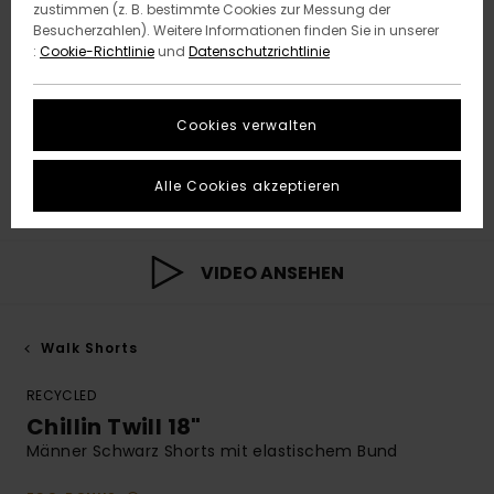
zustimmen (z. B. bestimmte Cookies zur Messung der
Besucherzahlen). Weitere Informationen finden Sie in unserer
:
Cookie-Richtlinie
und
Datenschutzrichtlinie
Cookies verwalten
Alle Cookies akzeptieren
VIDEO ANSEHEN
Walk Shorts
RECYCLED
Chillin Twill 18"
Männer Schwarz Shorts mit elastischem Bund