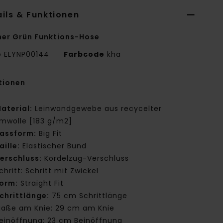
ils & Funktionen
er Grün Funktions-Hose
e
ELYNP00144
Farbcode
kha
tionen
aterial:
Leinwandgewebe aus recycelter
mwolle [183 g/m2]
assform:
Big Fit
aille:
Elastischer Bund
erschluss:
Kordelzug-Verschluss
chritt: Schritt mit Zwickel
orm:
Straight Fit
chrittlänge:
75 cm Schrittlänge
aße am Knie: 29 cm am Knie
einöffnung: 23 cm Beinöffnung