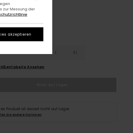
Khaki
gegen
e
es zur Messung der
chutzrichtlinie
ies akzeptieren
S
S
M
L
XL
rößentabelle Ansehen
Nicht auf Lager
ses Produkt ist derzeit nicht auf Lager.
fen Sie andere Optionen