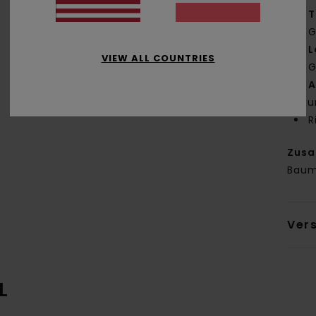
T
G
L
VIEW ALL COUNTRIES
G
A
Bau
R
Zus
Baum
Ver
L