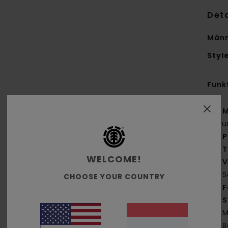
Deta
Männ
Styl
Funk
M
Bau
P
T
WELCOME!
V
S
CHOOSE YOUR COUNTRY
F
S
M
B