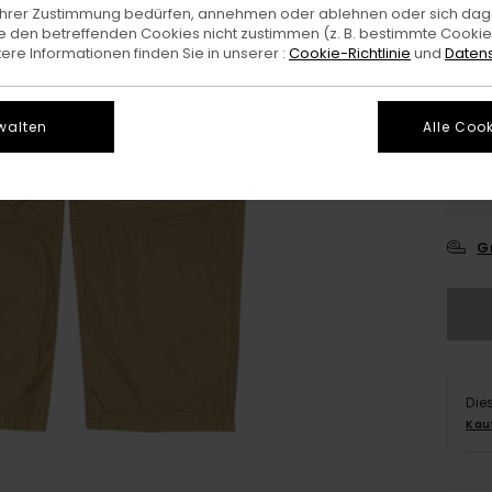
e Ihrer Zustimmung bedürfen, annehmen oder ablehnen oder sich da
Farb
 den betreffenden Cookies nicht zustimmen (z. B. bestimmte Cooki
re Informationen finden Sie in unserer :
Cookie-Richtlinie
und
Datens
walten
Alle Cook
X
G
Die
Kau