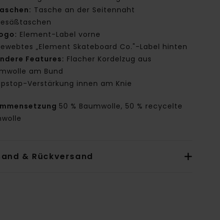
aschen:
Tasche an der Seitennaht
esäßtaschen
ogo:
Element-Label vorne
ewebtes „Element Skateboard Co."-Label hinten
ndere Features:
Flacher Kordelzug aus
mwolle am Bund
ipstop-Verstärkung innen am Knie
ammensetzung
50 % Baumwolle, 50 % recycelte
wolle
sand & Rückversand