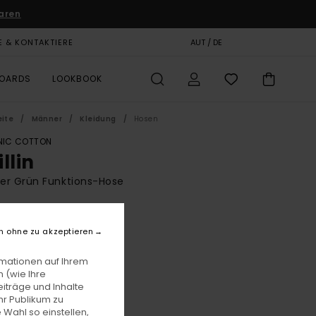
aren
E & KONTAKTIERE
GESCHENKKARTE
AUT / DE
SHOPS
BOARDS
LOOKBOOK
eite
Männer
Kleidung
Hosen
IC COTTON
llin
er Grün Funktions-Hose
BONUS
00
63%
n ohne zu akzeptieren
3,75
rmationen auf Ihrem
 (wie Ihre
iträge und Inhalte
LTER RABATT EXTRA 25 %
hr Publikum zu
 Wahl so einstellen,