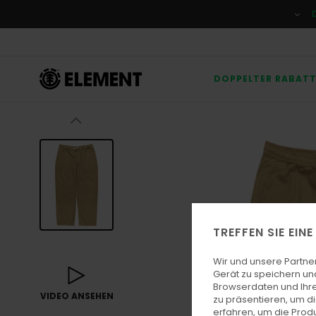
Direkt
zur
Produktinformation
springen
DOPPELTER RABAT
TREFFEN SIE EIN
Wir und unsere Partne
Gerät zu speichern un
Browserdaten und Ihre
VIDEO ANSEHEN
zu präsentieren, um d
erfahren, um die Produ