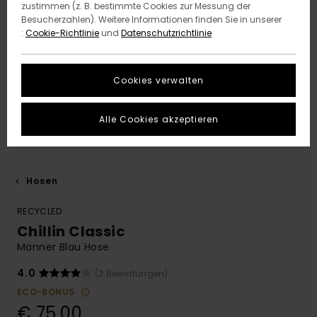
zustimmen (z. B. bestimmte Cookies zur Messung der
Besucherzahlen). Weitere Informationen finden Sie in unserer
:
Cookie-Richtlinie
und
Datenschutzrichtlinie
Cookies verwalten
Alle Cookies akzeptieren
Hosen
RECYCLED
Chillin Classic
Männer Blau Hose
4.0
(2 Bewertungen)
ECO-BONUS
€ 75,00