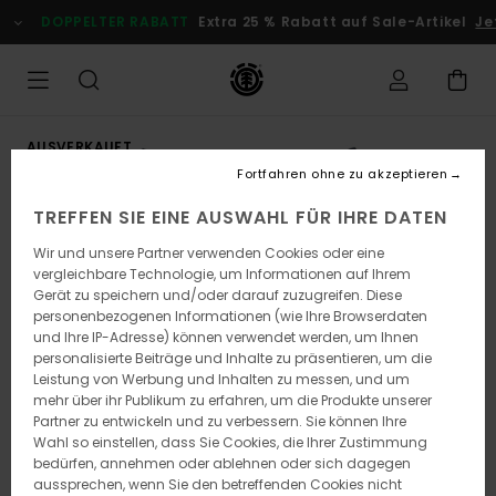
Direkt
DOPPELTER RABATT
Extra 25 % Rabatt auf Sale-Artikel
Jetz
zur
Produktinformation
springen
AUSVERKAUFT
Fortfahren ohne zu akzeptieren
TREFFEN SIE EINE AUSWAHL FÜR IHRE DATEN
Wir und unsere Partner verwenden Cookies oder eine
vergleichbare Technologie, um Informationen auf Ihrem
Gerät zu speichern und/oder darauf zuzugreifen. Diese
personenbezogenen Informationen (wie Ihre Browserdaten
und Ihre IP-Adresse) können verwendet werden, um Ihnen
personalisierte Beiträge und Inhalte zu präsentieren, um die
Leistung von Werbung und Inhalten zu messen, und um
mehr über ihr Publikum zu erfahren, um die Produkte unserer
Partner zu entwickeln und zu verbessern. Sie können Ihre
Wahl so einstellen, dass Sie Cookies, die Ihrer Zustimmung
bedürfen, annehmen oder ablehnen oder sich dagegen
aussprechen, wenn Sie den betreffenden Cookies nicht