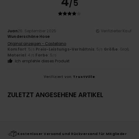
4
/5
Juan
26. September 2025
Verifizierter Kauf
Wunderschöne Hose
Original anzeigen - Castellano
Komfort
: 5
Preis-Leistungs-Verhältnis
: 5
Größe
: Groß
/5
/5
Material
: 4
Farbe
: 5
/5
/5
Ich empfehle dieses Produkt
Verifiziert von
TrustVille
ZULETZT ANGESEHENE ARTIKEL
Kostenloser Versand und Rückversand für Mitglieder