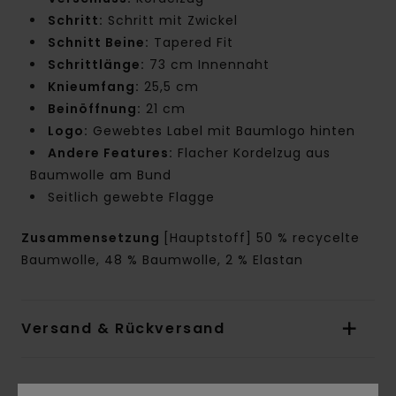
Schritt:
Schritt mit Zwickel
Schnitt Beine:
Tapered Fit
Schrittlänge:
73 cm Innennaht
Knieumfang:
25,5 cm
Beinöffnung:
21 cm
Logo:
Gewebtes Label mit Baumlogo hinten
Andere Features:
Flacher Kordelzug aus
Baumwolle am Bund
Seitlich gewebte Flagge
Zusammensetzung
[Hauptstoff] 50 % recycelte
Baumwolle, 48 % Baumwolle, 2 % Elastan
Versand & Rückversand