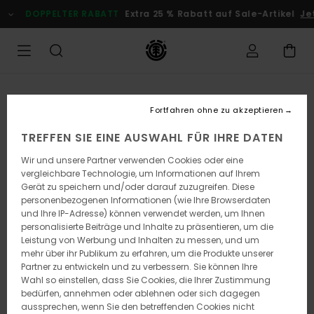
Direkt
DOPPELTER RABATT
Extra 25 % Rabatt auf Sale-Artikel
Jetz
zur
Produktinformation
springen
Fortfahren ohne zu akzeptieren
TREFFEN SIE EINE AUSWAHL FÜR IHRE DATEN
Wir und unsere Partner verwenden Cookies oder eine
vergleichbare Technologie, um Informationen auf Ihrem
Gerät zu speichern und/oder darauf zuzugreifen. Diese
personenbezogenen Informationen (wie Ihre Browserdaten
und Ihre IP-Adresse) können verwendet werden, um Ihnen
personalisierte Beiträge und Inhalte zu präsentieren, um die
Leistung von Werbung und Inhalten zu messen, und um
mehr über ihr Publikum zu erfahren, um die Produkte unserer
Partner zu entwickeln und zu verbessern. Sie können Ihre
Wahl so einstellen, dass Sie Cookies, die Ihrer Zustimmung
bedürfen, annehmen oder ablehnen oder sich dagegen
aussprechen, wenn Sie den betreffenden Cookies nicht