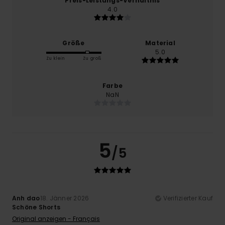
Preis-Leistungs-Verhältnis
4.0
Größe
Material
5.0
Zu klein
Zu groß
Farbe
NaN
5
/5
Anh dao
18. Jänner 2026
Verifizierter Kauf
Schöne Shorts
Original anzeigen - Français