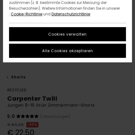
zustimmen (z. B. bestimmte Cookies zur Messung der
Besucherzahlen). Weitere Informationen finden Sie in unserer
:
Cookie-Richtlinie
und
Datenschutzrichtlinie
Cookies verwalten
Alle Cookies akzeptieren
Shorts
RECYCLED
Carpenter Twill
Jungen 8-16 Grün Zimmermann-Shorts
5.0
(1 Bewertungen)
€ 50,00
55%
€ 22,50