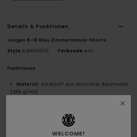
Details & Funktionen
Jungen 8-16 Blau Zimmermanns-Shorts
Style
ELBWS00112
Farbcode
ecn
Funktionen
Material:
Kordstoff aus recycelter Baumwolle
[268 g/m2]
Fit:
Relaxed Fit
Taille:
Elastischer Bund
Verschluss:
Flacher Schnürverschluss aus
Baumwolle am Bund
Schnitt an den Beinen: Lockerer Schnitt an
WELCOME!