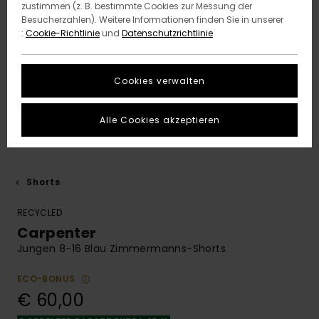
zustimmen (z. B. bestimmte Cookies zur Messung der
Besucherzahlen). Weitere Informationen finden Sie in unserer
:
Cookie-Richtlinie
und
Datenschutzrichtlinie
Cookies verwalten
Alle Cookies akzeptieren
Shorts
RECYCLED
Carpenter
Jungen 8-16 Blau Zimmermanns-Shorts
ECO-BONUS
€ 60,00