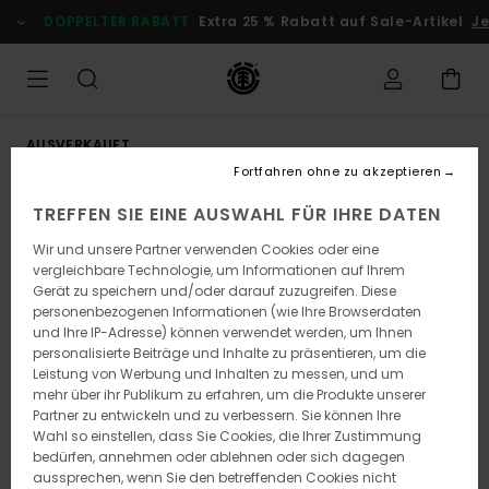
Direkt
DOPPELTER RABATT
Extra 25 % Rabatt auf Sale-Artikel
Jet
zur
Produktinformation
springen
AUSVERKAUFT
Fortfahren ohne zu akzeptieren
TREFFEN SIE EINE AUSWAHL FÜR IHRE DATEN
Wir und unsere Partner verwenden Cookies oder eine
vergleichbare Technologie, um Informationen auf Ihrem
Gerät zu speichern und/oder darauf zuzugreifen. Diese
personenbezogenen Informationen (wie Ihre Browserdaten
und Ihre IP-Adresse) können verwendet werden, um Ihnen
personalisierte Beiträge und Inhalte zu präsentieren, um die
Leistung von Werbung und Inhalten zu messen, und um
mehr über ihr Publikum zu erfahren, um die Produkte unserer
Partner zu entwickeln und zu verbessern. Sie können Ihre
Wahl so einstellen, dass Sie Cookies, die Ihrer Zustimmung
bedürfen, annehmen oder ablehnen oder sich dagegen
aussprechen, wenn Sie den betreffenden Cookies nicht