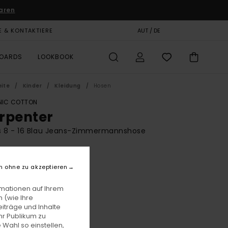
aren
E & KONTAKTIERE
GESCHENKKARTE
AUT / DE
SHOPS
BOARDS
LOOKBOOK
eite
Kinder
Kleidung
Hosen
IC COTTON
rpenter
s 8 - 16 Blau Jeans-Zimmermannshose
5,00
n ohne zu akzeptieren
LTER RABATT EXTRA 25 %
rmationen auf Ihrem
 (wie Ihre
Mid Used
e
iträge und Inhalte
hr Publikum zu
 Wahl so einstellen,