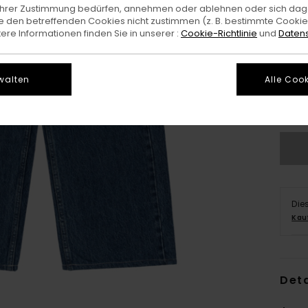
e Ihrer Zustimmung bedürfen, annehmen oder ablehnen oder sich da
 den betreffenden Cookies nicht zustimmen (z. B. bestimmte Cooki
re Informationen finden Sie in unserer :
Cookie-Richtlinie
und
Datens
XS/
walten
Alle Cook
G
Die
Kau
Deta