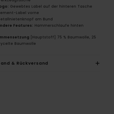
erkzeugtasche
ogo:
Gewebtes Label auf der hinteren Tasche
lement-Label vorne
etallnietenknopf am Bund
ndere Features:
Hammerschlaufe hinten
ammensetzung
[Hauptstoff] 75 % Baumwolle, 25
cycelte Baumwolle
sand & Rückversand