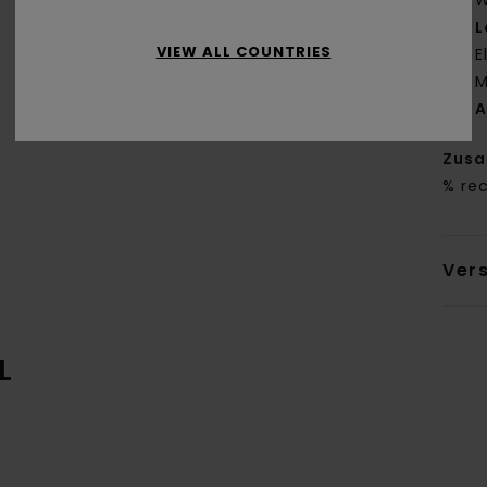
W
L
VIEW ALL COUNTRIES
E
M
A
Zus
% re
Ver
L