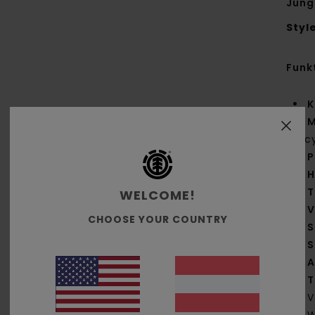
Jung
Styl
Funk
K
M
rec
P
H
T
WELCOME!
V
CHOOSE YOUR COUNTRY
S
S
A
T
V