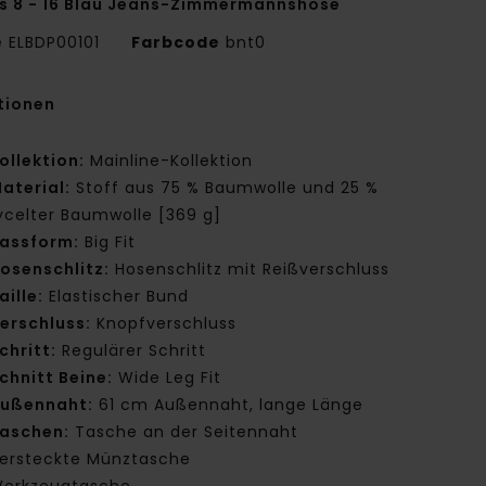
s 8 - 16 Blau Jeans-Zimmermannshose
e
ELBDP00101
Farbcode
bnt0
tionen
ollektion:
Mainline-Kollektion
aterial:
Stoff aus 75 % Baumwolle und 25 %
ycelter Baumwolle [369 g]
assform:
Big Fit
osenschlitz:
Hosenschlitz mit Reißverschluss
aille:
Elastischer Bund
erschluss:
Knopfverschluss
chritt:
Regulärer Schritt
chnitt Beine:
Wide Leg Fit
ußennaht:
61 cm Außennaht, lange Länge
aschen:
Tasche an der Seitennaht
ersteckte Münztasche