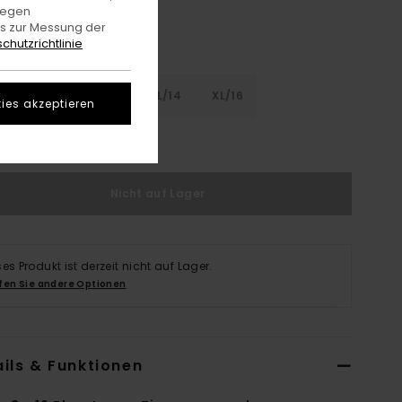
gegen
es zur Messung der
chutzrichtlinie
8
S/10
M/12
L/14
XL/16
ies akzeptieren
rößentabelle Ansehen
Nicht auf Lager
ses Produkt ist derzeit nicht auf Lager.
fen Sie andere Optionen
ils & Funktionen