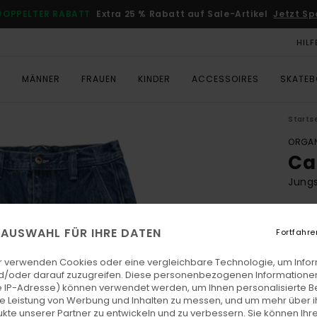
DOPPELTER RABATT
Extra 25 % Rabatt auf Sale-Artikel
Jetzt Sp
HILF
T
MÄNNER
FRAUEN
KINDER
ACCESSOIRES
SKATE
Starts
ORGAN
Ca
Jung
€ 7
E AUSWAHL FÜR IHRE DATEN
Fortfahre
DOPPE
r verwenden Cookies oder eine vergleichbare Technologie, um Info
d/oder darauf zuzugreifen. Diese personenbezogenen Informationen
Farb
 IP-Adresse) können verwendet werden, um Ihnen personalisierte Be
ie Leistung von Werbung und Inhalten zu messen, und um mehr über i
kte unserer Partner zu entwickeln und zu verbessern. Sie können Ihre