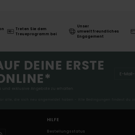
Unser
on
Treten Sie dem
umweltfreundliches
Treueprogramm bei
Engagement
AUF DEINE ERSTE
ONLINE*
 und exklusive Angebote zu erhalten.
 für alle, die sich neu angemeldet haben - Alle Bedingungen findest du 
HILFE
Bestellungsstatus