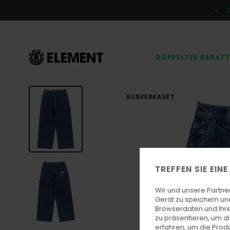
Direkt
zur
Produktinformation
springen
DOPPELTER RABAT
AUSVERKAUFT
TREFFEN SIE EIN
Wir und unsere Partne
Gerät zu speichern un
Browserdaten und Ihre
zu präsentieren, um d
erfahren, um die Produ