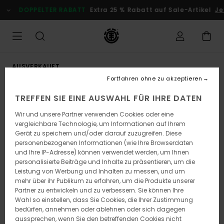
Direkt
DOPPELTER RABATT
Extra 25 % Rabatt auf Sale-Artikel
Jet
zur
Produktinformation
springen
AUSVERKAUFT
Fortfahren ohne zu akzeptieren
TREFFEN SIE EINE AUSWAHL FÜR IHRE DATEN
Wir und unsere Partner verwenden Cookies oder eine
vergleichbare Technologie, um Informationen auf Ihrem
Gerät zu speichern und/oder darauf zuzugreifen. Diese
personenbezogenen Informationen (wie Ihre Browserdaten
und Ihre IP-Adresse) können verwendet werden, um Ihnen
personalisierte Beiträge und Inhalte zu präsentieren, um die
Leistung von Werbung und Inhalten zu messen, und um
mehr über ihr Publikum zu erfahren, um die Produkte unserer
Partner zu entwickeln und zu verbessern. Sie können Ihre
Wahl so einstellen, dass Sie Cookies, die Ihrer Zustimmung
bedürfen, annehmen oder ablehnen oder sich dagegen
aussprechen, wenn Sie den betreffenden Cookies nicht