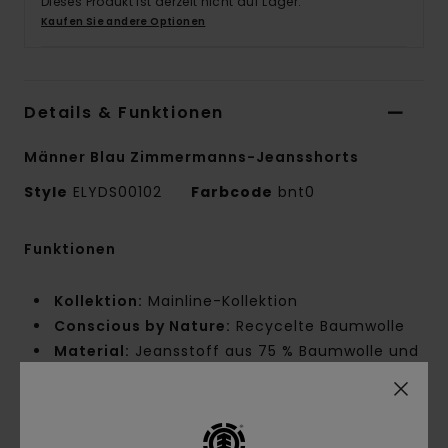
Dieses Produkt ist derzeit nicht auf Lager.
Kaufen Sie andere Optionen
Details & Funktionen
Männer Blau Zimmermanns-Jeansshorts
Style
ELYDS00102
Farbcode
bnt0
Funktionen
Kollektion:
Mainline-Kollektion
Conscious by Nature:
Recycelte Baumwolle
Material:
Jeansstoff aus 75 % Baumwolle und
25 % recycelter Baumwolle [369 g]
Waschung:
Starke Waschung
Passform:
Big Fit