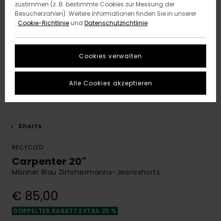
zustimmen (z. B. bestimmte Cookies zur Messung der
Besucherzahlen). Weitere Informationen finden Sie in unserer
:
Cookie-Richtlinie
und
Datenschutzrichtlinie
Cookies verwalten
Alle Cookies akzeptieren
Shorts
RECYCLED
Carpenter 20"
Männer Blau Zimmermanns-Jeansshorts
€ 85,00
DOPPELTER RABATT EXTRA 25 %