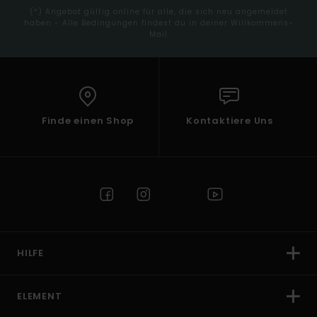
(*) Angebot gültig online für alle, die sich neu angemeldet
haben - Alle Bedingungen findest du in deiner Willkommens-
Mail
Finde einen Shop
Kontaktiere Uns
HILFE
ELEMENT