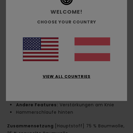
Taille:
Fester Bund
Hosenschlitz:
Hosenschlitz mit Reißverschluss
WELCOME!
Verschluss:
Metallknopfverschluss an der
CHOOSE YOUR COUNTRY
Taille
Schritt:
Regulärer Schritt
Schnitt Beine:
Wide Leg Fit
Außennaht:
50,8 cm Außennaht, lange Länge
Beinöffnung:
12,6" Beinöffnung
Taschen:
Tasche an der Seitennaht
Werkzeugtasche
Versteckte Münztaschen
VIEW ALL COUNTRIES
Logo:
Geprägter Baumlogo-Patch aus
Wildlederimitat hinten
Element-Label vorne
Andere Features:
Verstärkungen am Knie
Hammerschlaufe hinten
Zusammensetzung
[Hauptstoff] 75 % Baumwolle,