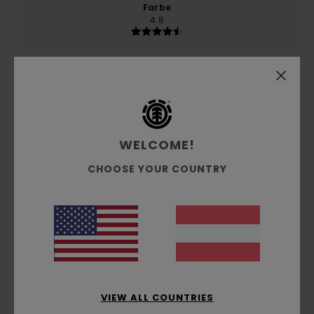
Farbe
4.8
5
/5
WELCOME!
Luis Maria
16. November 2025
Verifizierter Kauf
CHOOSE YOUR COUNTRY
Passt gut in der gewählten Größe, ideal für den Winter
Original anzeigen - Castellano
Komfort
: 5
Preis-Leistungs-Verhältnis
: 4
Größe
:
/5
/5
Perfekte Größe
Material
: 5
Farbe
: 5
/5
/5
Ich empfehle dieses Produkt
5
/5
VIEW ALL COUNTRIES