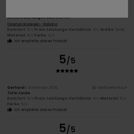
Matteo
15. November 2025
Verifizierter Kauf
Meine Erwartungen übertroffen
Original anzeigen - Italiano
Komfort
: 5
Preis-Leistungs-Verhältnis
: 4
Größe
: Groß
/5
/5
Material
: 4
Farbe
: 4
/5
/5
Ich empfehle dieses Produkt
5
/5
Gerhard
5. November 2025
Verifizierter Kauf
Tolle Jacke
Komfort
: 5
Preis-Leistungs-Verhältnis
: 4
Material
: 5
/5
/5
/5
Farbe
: 5
/5
Ich empfehle dieses Produkt
5
/5