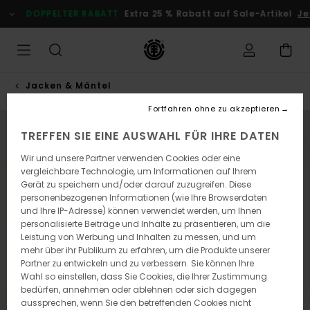
Direkt
DOPPELTER RABATT
Extra 25 % Rabatt auf Sale-Artikel
Je
zur
Produktinformation
springen
Jacken & Mäntel
Fortfahren ohne zu akzeptieren
NEUHEITEN
TREFFEN SIE EINE AUSWAHL FÜR IHRE DATEN
Wir und unsere Partner verwenden Cookies oder eine
vergleichbare Technologie, um Informationen auf Ihrem
Gerät zu speichern und/oder darauf zuzugreifen. Diese
personenbezogenen Informationen (wie Ihre Browserdaten
und Ihre IP-Adresse) können verwendet werden, um Ihnen
personalisierte Beiträge und Inhalte zu präsentieren, um die
Leistung von Werbung und Inhalten zu messen, und um
mehr über ihr Publikum zu erfahren, um die Produkte unserer
Partner zu entwickeln und zu verbessern. Sie können Ihre
Wahl so einstellen, dass Sie Cookies, die Ihrer Zustimmung
bedürfen, annehmen oder ablehnen oder sich dagegen
aussprechen, wenn Sie den betreffenden Cookies nicht