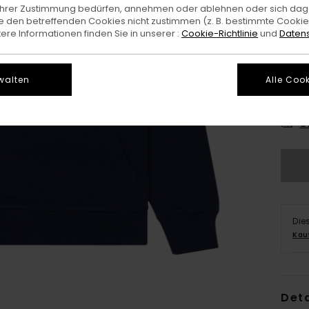
e Ihrer Zustimmung bedürfen, annehmen oder ablehnen oder sich da
 den betreffenden Cookies nicht zustimmen (z. B. bestimmte Cooki
re Informationen finden Sie in unserer :
Cookie-Richtlinie
und
Datens
walten
Alle Cook
X
G
Die
Kau
Deta