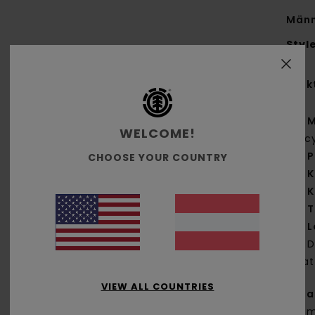
Männ
Styl
Funk
M
WELCOME!
rec
P
CHOOSE YOUR COUNTRY
K
K
T
L
D
Pla
VIEW ALL COUNTRIES
Zus
Baum