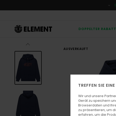
Direkt
zur
Produktinformation
springen
DOPPELTER RABAT
AUSVERKAUFT
TREFFEN SIE EIN
Wir und unsere Partne
Gerät zu speichern un
Browserdaten und Ihre
zu präsentieren, um d
erfahren, um die Produ