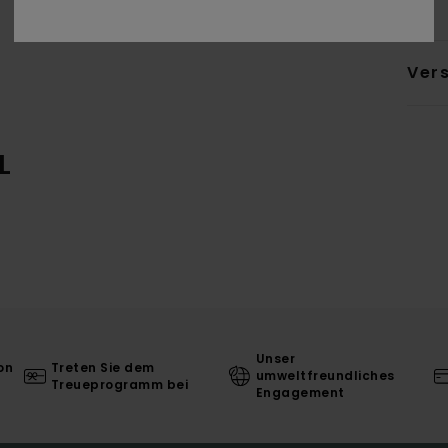
Ver
L
Unser
on
Treten Sie dem
umweltfreundliches
Treueprogramm bei
Engagement