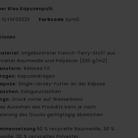
er Blau Kapuzenpulli
e
ELYSF00223
Farbcode
bym0
tionen
aterial:
Ungebürsteter French-Terry-Stoff aus
ycelter Baumwolle und Polyester [320 g/m2]
assform:
Relaxed Fit
ragen:
Kapuzenkragen
apuze:
Single-Jersey-Futter an der Kapuze
aschen:
Kängurutaschen
ogo:
Druck vorne auf Wasserbasis
as Aussehen des Produkts kann je nach
tzierung des Drucks geringfügig abweichen
ammensetzung
50 % recycelte Baumwolle, 30 %
wolle, 20 % recyceltes Polyester