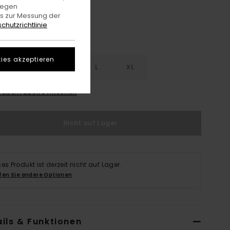
gegen
es zur Messung der
chutzrichtlinie
ies akzeptieren
S
S
M
L
XL
rößentabelle Ansehen
Nicht auf Lager
ses Produkt ist derzeit nicht auf Lager.
fen Sie andere Optionen
ils & Funktionen