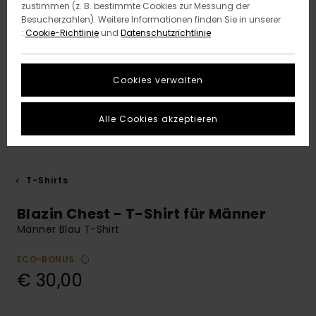
zustimmen (z. B. bestimmte Cookies zur Messung der
Besucherzahlen). Weitere Informationen finden Sie in unserer
:
Cookie-Richtlinie
und
Datenschutzrichtlinie
Cookies verwalten
Alle Cookies akzeptieren
T-Shirts
Blazin Chest - T-Shirt für Männer
Männer Blau T-Shirt
ECO-BONUS
€ 30,00