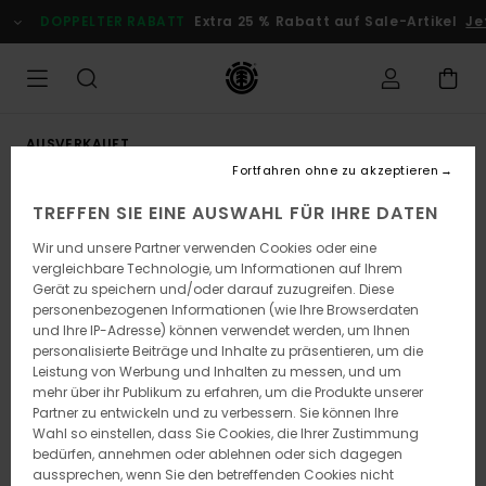
Direkt
DOPPELTER RABATT
Extra 25 % Rabatt auf Sale-Artikel
Jet
zur
Produktinformation
springen
AUSVERKAUFT
Fortfahren ohne zu akzeptieren
TREFFEN SIE EINE AUSWAHL FÜR IHRE DATEN
Wir und unsere Partner verwenden Cookies oder eine
vergleichbare Technologie, um Informationen auf Ihrem
Gerät zu speichern und/oder darauf zuzugreifen. Diese
personenbezogenen Informationen (wie Ihre Browserdaten
und Ihre IP-Adresse) können verwendet werden, um Ihnen
personalisierte Beiträge und Inhalte zu präsentieren, um die
Leistung von Werbung und Inhalten zu messen, und um
mehr über ihr Publikum zu erfahren, um die Produkte unserer
Partner zu entwickeln und zu verbessern. Sie können Ihre
Wahl so einstellen, dass Sie Cookies, die Ihrer Zustimmung
bedürfen, annehmen oder ablehnen oder sich dagegen
aussprechen, wenn Sie den betreffenden Cookies nicht