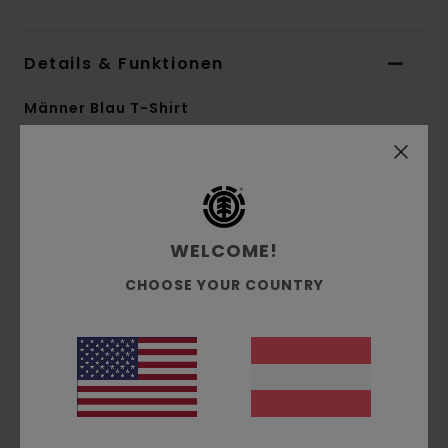
Details & Funktionen
Männer Blau T-Shirt
Style
ELYZT00153
Farbcode
bmz0
Funktionen
WELCOME!
Material:
Jersey-Stoff aus Bio-Baumwolle
[160 g/m2]
CHOOSE YOUR COUNTRY
Passform:
Regular Fit
Hals:
Rundhalsausschnitt
Grafik:
Siebdruck auf der Brust
Zusammensetzung
[Hauptstoff] 100 % Bio-
Baumwolle