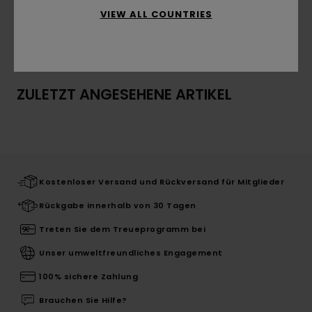
VIEW ALL COUNTRIES
Versand & Rückversand
ZULETZT ANGESEHENE ARTIKEL
Kostenloser Versand und Rückversand für Mitglieder
Rückgabe innerhalb von 30 Tagen
Treten Sie dem Treueprogramm bei
Unser umweltfreundliches Engagement
100% sichere Zahlung
Brauchen Sie Hilfe?