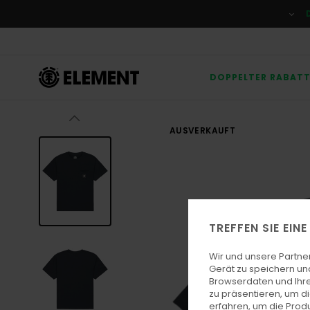
Direkt
zur
Produktinformation
springen
DOPPELTER RABAT
AUSVERKAUFT
TREFFEN SIE EIN
Wir und unsere Partne
Gerät zu speichern un
Browserdaten und Ihre
zu präsentieren, um d
erfahren, um die Produ