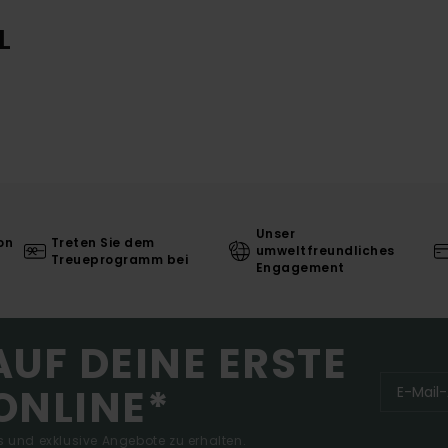
L
Unser
on
Treten Sie dem
umweltfreundliches
Treueprogramm bei
Engagement
AUF DEINE ERSTE
ONLINE*
 und exklusive Angebote zu erhalten.