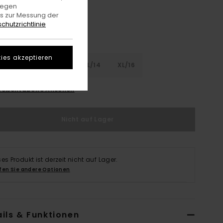
gegen
es zur Messung der
chutzrichtlinie
ies akzeptieren
8
S/10
M/12
L/14
XL/16
rößentabelle Ansehen
Nicht auf Lager
ses Produkt ist derzeit nicht auf Lager.
fen Sie andere Optionen
ils & Funktionen