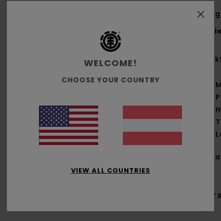
Jung
Styl
Funk
WELCOME!
CHOOSE YOUR COUNTRY
M
P
H
T
L
Zus
VIEW ALL COUNTRIES
Ver