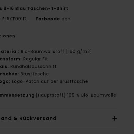
s 8-16 Blau Taschen-T-Shirt
e
ELBKT00112
Farbcode
ecn
tionen
aterial:
Bio-Baumwollstoff [160 g/m2]
assform:
Regular Fit
als:
Rundhalsausschnitt
aschen:
Brusttasche
ogo:
Logo-Patch auf der Brusttasche
ammensetzung
[Hauptstoff] 100 % Bio-Baumwolle
sand & Rückversand