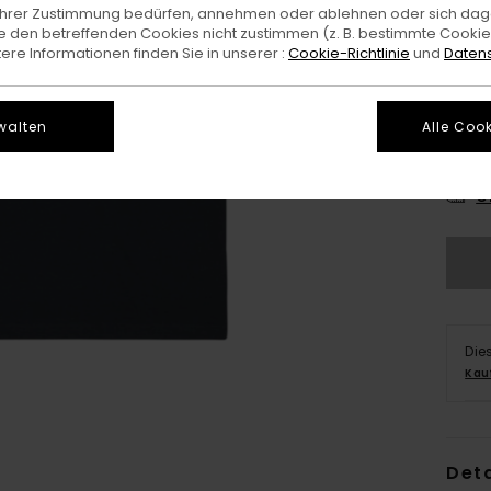
e Ihrer Zustimmung bedürfen, annehmen oder ablehnen oder sich da
 den betreffenden Cookies nicht zustimmen (z. B. bestimmte Cooki
re Informationen finden Sie in unserer :
Cookie-Richtlinie
und
Datens
walten
Alle Cook
XS/
G
Die
Kau
Deta