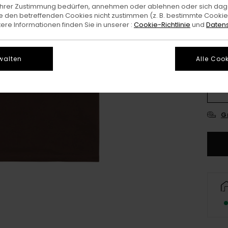
e Ihrer Zustimmung bedürfen, annehmen oder ablehnen oder sich da
Farb
 den betreffenden Cookies nicht zustimmen (z. B. bestimmte Cooki
re Informationen finden Sie in unserer :
Cookie-Richtlinie
und
Datens
walten
Alle Cook
X
G