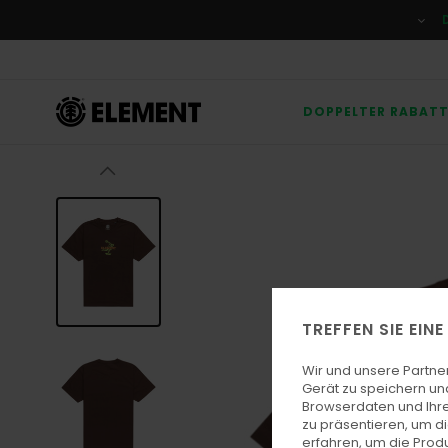
Direkt
zur
Produktinformation
springen
DOPPELTER RABAT
TREFFEN SIE EIN
Wir und unsere Partne
Gerät zu speichern un
Browserdaten und Ihre
zu präsentieren, um d
erfahren, um die Produ