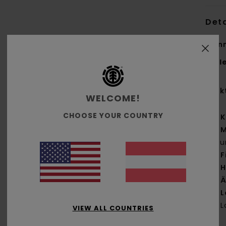
Deta
Männ
Styl
Funk
WELCOME!
CHOOSE YOUR COUNTRY
K
M
Bau
F
H
Ä
L
L
VIEW ALL COUNTRIES