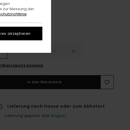
Bracken
gegen
e
es zur Messung der
chutzrichtlinie
ies akzeptieren
S
S
M
L
XL
rößentabelle Ansehen
In den Warenkorb
Lieferung nach Hause oder zum Abholort
Lieferung geplant ab
8 August