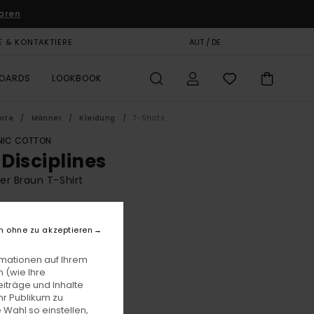
aren
E & KONTAKTIERE
GESCHENKKARTE
AUT / DE
SHOPS
BOARDS
LOOKBOOK
eite
Männer
Kleidung
T-Shirts
IC COTTON
 Disciplines
r Braun T-Shirt
BONUS
00
63%
n ohne zu akzeptieren
5,00
rmationen auf Ihrem
 (wie Ihre
iträge und Inhalte
LTER RABATT EXTRA 25 %
hr Publikum zu
 Wahl so einstellen,