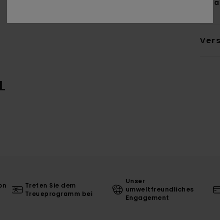
Zus
Ver
L
Unser
on
Treten Sie dem
umweltfreundliches
Treueprogramm bei
Engagement