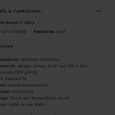
ils & Funktionen
er Braun T-Shirt
e
ELYZT00428
Farbcode
csc0
tionen
ollektion:
Mainline-Kollektion
aterial:
Single-Jersey-Stoff aus 100 % Bio-
mwolle [180 g/m2]
it:
Relaxed Fit
als:
Rundhalsausschnitt
rmel:
kurzärmlig
ogo:
Druck auf Wasserbasis vorne
ogo-Label an der Naht