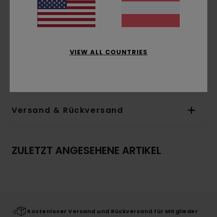
Ärmel:
Lange Ärmel
Verschluss:
Durchgehender Reißverschluss
Taschen:
aufgesetzte Taschen
Reißverschlusstasche innen
Futter:
Polyester-Mesh-Futter
VIEW ALL COUNTRIES
Zusammensetzung
100% Polyamid
Versand & Rückversand
ZULETZT ANGESEHENE ARTIKEL
Kostenloser Versand und Rückversand für Mitglieder