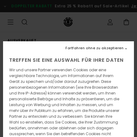
Direkt
DOPPELTER RABATT
Extra 25 % Rabatt auf Sale-Artikel
Jet
zur
Produktinformation
springen
AUSVERKAUFT
Fortfahren ohne zu akzeptieren
TREFFEN SIE EINE AUSWAHL FÜR IHRE DATEN
Wir und unsere Partner verwenden Cookies oder eine
vergleichbare Technologie, um Informationen auf Ihrem
Gerät zu speichern und/oder darauf zuzugreifen. Diese
personenbezogenen Informationen (wie Ihre Browserdaten
und Ihre IP-Adresse) können verwendet werden, um Ihnen
personalisierte Beiträge und Inhalte zu präsentieren, um die
Leistung von Werbung und Inhalten zu messen, und um
mehr über ihr Publikum zu erfahren, um die Produkte unserer
Partner zu entwickeln und zu verbessern. Sie können Ihre
Wahl so einstellen, dass Sie Cookies, die Ihrer Zustimmung
bedürfen, annehmen oder ablehnen oder sich dagegen
aussprechen, wenn Sie den betreffenden Cookies nicht