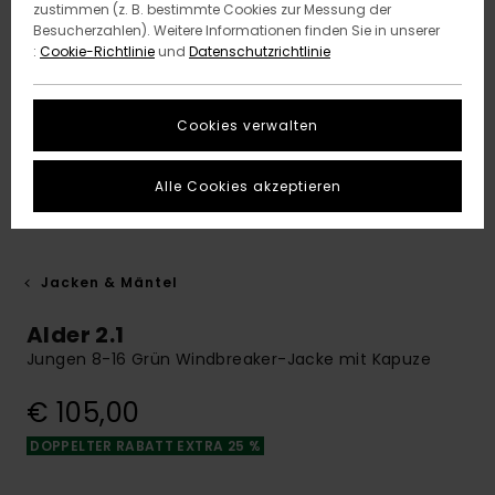
zustimmen (z. B. bestimmte Cookies zur Messung der
Besucherzahlen). Weitere Informationen finden Sie in unserer
:
Cookie-Richtlinie
und
Datenschutzrichtlinie
Cookies verwalten
Alle Cookies akzeptieren
Jacken & Mäntel
Alder 2.1
Jungen 8-16 Grün Windbreaker-Jacke mit Kapuze
€ 105,00
DOPPELTER RABATT EXTRA 25 %