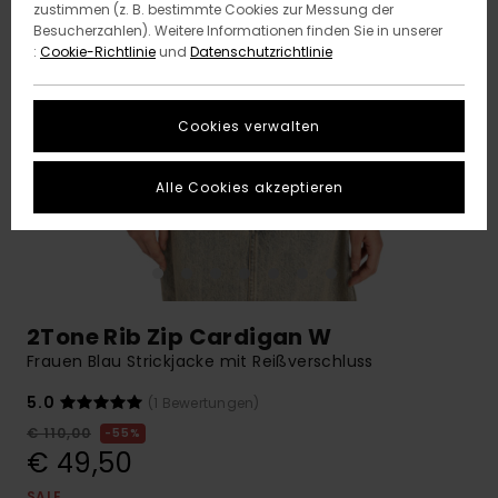
zustimmen (z. B. bestimmte Cookies zur Messung der
Besucherzahlen). Weitere Informationen finden Sie in unserer
:
Cookie-Richtlinie
und
Datenschutzrichtlinie
Cookies verwalten
Alle Cookies akzeptieren
2Tone Rib Zip Cardigan W
Frauen Blau Strickjacke mit Reißverschluss
5.0
(1 Bewertungen)
€ 110,00
55%
€ 49,50
SALE