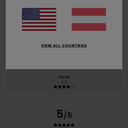
Komfort
4.0
Preis-Leistungs-Verhältnis
3.0
VIEW ALL COUNTRIES
Größe
Material
4.0
Zu klein
Zu groß
Farbe
4.0
5
/5