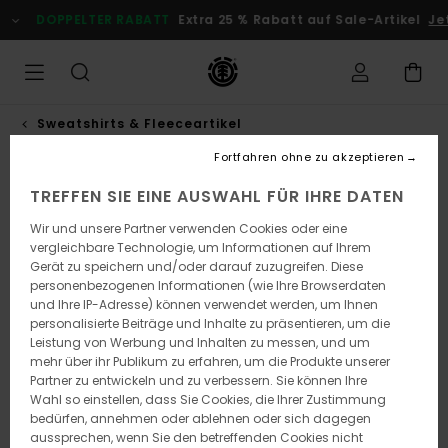
Direkt
DOPPELTER RABATT
Extra 25 % Rabatt auf Sale-Artikel
Jetz
zur
Produktinformation
springen
Sweatshirts & Fleeceartikel
Fortfahren ohne zu akzeptieren
TREFFEN SIE EINE AUSWAHL FÜR IHRE DATEN
Wir und unsere Partner verwenden Cookies oder eine
vergleichbare Technologie, um Informationen auf Ihrem
Gerät zu speichern und/oder darauf zuzugreifen. Diese
personenbezogenen Informationen (wie Ihre Browserdaten
und Ihre IP-Adresse) können verwendet werden, um Ihnen
personalisierte Beiträge und Inhalte zu präsentieren, um die
Leistung von Werbung und Inhalten zu messen, und um
mehr über ihr Publikum zu erfahren, um die Produkte unserer
Partner zu entwickeln und zu verbessern. Sie können Ihre
Wahl so einstellen, dass Sie Cookies, die Ihrer Zustimmung
bedürfen, annehmen oder ablehnen oder sich dagegen
aussprechen, wenn Sie den betreffenden Cookies nicht