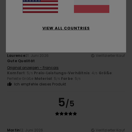
Komfort
: 5
Preis-Leistungs-Verhältnis
: 4
Größe
:
/5
/5
Perfekte Größe
Material
: 4
Farbe
: 5
/5
/5
5
/5
VIEW ALL COUNTRIES
Laurence
21. Juni 2026
Verifizierter Kauf
Gute Qualität
Original anzeigen - Français
Komfort
: 5
Preis-Leistungs-Verhältnis
: 4
Größe
:
/5
/5
Perfekte Größe
Material
: 5
Farbe
: 5
/5
/5
Ich empfehle dieses Produkt
5
/5
Martin
12. Juni 2026
Verifizierter Kauf