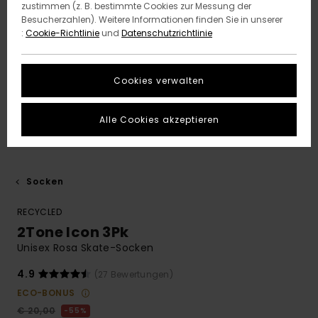
zustimmen (z. B. bestimmte Cookies zur Messung der
Besucherzahlen). Weitere Informationen finden Sie in unserer
:
Cookie-Richtlinie
und
Datenschutzrichtlinie
Cookies verwalten
Alle Cookies akzeptieren
Socken
RECYCLED
2Tone Icon 3Pk
Unisex Rosa Skate-Socken
4.9
(27 Bewertungen)
ECO-BONUS
€ 20,00
55%