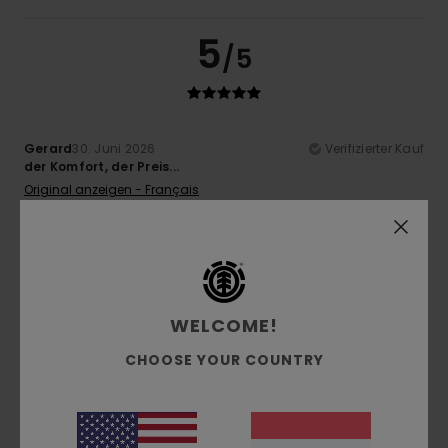
5
/5
Gerard
30. Juni 2026
Verifizierter Kauf
der Komfort, der Preis...
Original anzeigen - Français
Komfort
: 5
Preis-Leistungs-Verhältnis
: 5
Größe
:
/5
/5
Perfekte Größe
Material
: 5
Farbe
: 5
/5
/5
Ich empfehle dieses Produkt
5
/5
WELCOME!
CHOOSE YOUR COUNTRY
Victoria
21. Juni 2026
Verifizierter Kauf
Schöne Farben!
Original anzeigen - Français