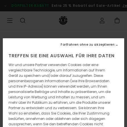
Direkt
DOPPELTER RABATT
Extra 25 % Rabatt auf Sale-Artikel
Je
zur
Produktinformation
springen
Fortfahren ohne zu akzeptieren
TREFFEN SIE EINE AUSWAHL FÜR IHRE DATEN
Wir und unsere Partner verwenden Cookies oder eine
vergleichbare Technologie, um Informationen auf Ihrem
Gerät zu speichern und/oder darauf zuzugreifen. Diese
personenbezogenen Informationen (wie Ihre Browserdaten
und Ihre IP-Adresse) können verwendet werden, um Ihnen
personalisierte Beiträge und Inhalte zu präsentieren, um die
Leistung von Werbung und Inhalten zu messen, und um
mehr über ihr Publikum zu erfahren, um die Produkte unserer
Partner zu entwickeln und zu verbessern. Sie können Ihre
Wahl so einstellen, dass Sie Cookies, die Ihrer Zustimmung
bedürfen, annehmen oder ablehnen oder sich dagegen
aussprechen, wenn Sie den betreffenden Cookies nicht