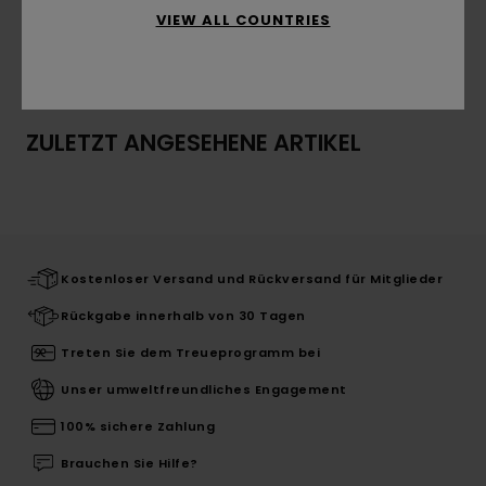
VIEW ALL COUNTRIES
Versand & Rückversand
ZULETZT ANGESEHENE ARTIKEL
Kostenloser Versand und Rückversand für Mitglieder
Rückgabe innerhalb von 30 Tagen
Treten Sie dem Treueprogramm bei
Unser umweltfreundliches Engagement
100% sichere Zahlung
Brauchen Sie Hilfe?