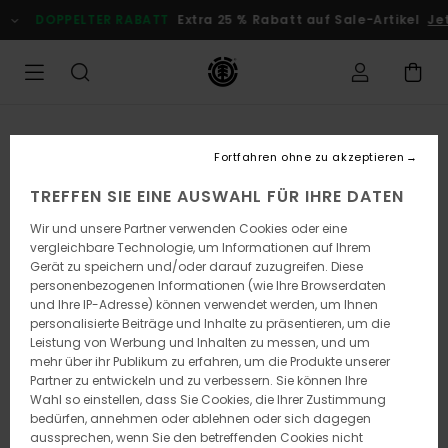
Direkt
DOPPELTER RABATT
Extra 25 % Rabatt auf Sale-Artikel
Jet
zur
Produktinformation
springen
Fortfahren ohne zu akzeptieren
TREFFEN SIE EINE AUSWAHL FÜR IHRE DATEN
Wir und unsere Partner verwenden Cookies oder eine
vergleichbare Technologie, um Informationen auf Ihrem
Gerät zu speichern und/oder darauf zuzugreifen. Diese
personenbezogenen Informationen (wie Ihre Browserdaten
und Ihre IP-Adresse) können verwendet werden, um Ihnen
personalisierte Beiträge und Inhalte zu präsentieren, um die
Leistung von Werbung und Inhalten zu messen, und um
mehr über ihr Publikum zu erfahren, um die Produkte unserer
Partner zu entwickeln und zu verbessern. Sie können Ihre
Wahl so einstellen, dass Sie Cookies, die Ihrer Zustimmung
bedürfen, annehmen oder ablehnen oder sich dagegen
aussprechen, wenn Sie den betreffenden Cookies nicht