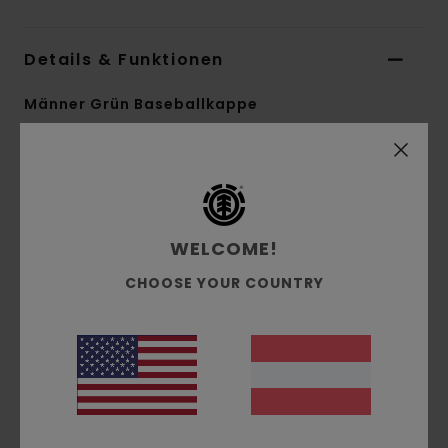
Details & Funktionen
Männer Grün Baseballkappe
Style
ELYHA00257
Farbcode
ksw0
Funktionen
WELCOME!
Material:
Baumwolle, Polyester
Material:
Leichtes Taslan [180 g/m²]
CHOOSE YOUR COUNTRY
Passform:
Mittleres Profil
Verschluss:
Clipverschluss hinten
Gestickter Kettenstich-Schriftzug vorne
Einheitsgröße
Zusammensetzung
[Hauptstoff] 100 % Baumwolle