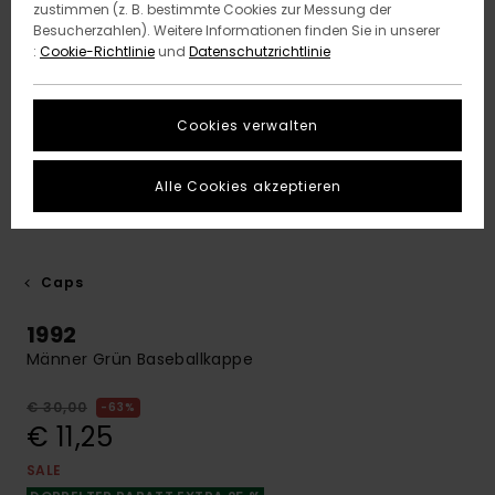
zustimmen (z. B. bestimmte Cookies zur Messung der
Besucherzahlen). Weitere Informationen finden Sie in unserer
:
Cookie-Richtlinie
und
Datenschutzrichtlinie
Cookies verwalten
Alle Cookies akzeptieren
Caps
1992
Männer Grün Baseballkappe
€ 30,00
63%
€ 11,25
SALE