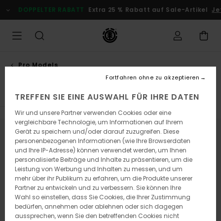
Direkt
DOPPELTER RABATT
Extra 25 % Rabatt auf Sale-Artikel
Jet
zur
Produkt
Auswahl
springen
Pro Models
Nick garcia
Fortfahren ohne zu akzeptieren
TREFFEN SIE EINE AUSWAHL FÜR IHRE DATEN
Wir und unsere Partner verwenden Cookies oder eine
vergleichbare Technologie, um Informationen auf Ihrem
Gerät zu speichern und/oder darauf zuzugreifen. Diese
Bleib dabei, die Produkte sind bald
personenbezogenen Informationen (wie Ihre Browserdaten
und Ihre IP-Adresse) können verwendet werden, um Ihnen
wieder da
personalisierte Beiträge und Inhalte zu präsentieren, um die
Leistung von Werbung und Inhalten zu messen, und um
mehr über ihr Publikum zu erfahren, um die Produkte unserer
Partner zu entwickeln und zu verbessern. Sie können Ihre
Ups, wir konnten keine Ergebnisse für
Wahl so einstellen, dass Sie Cookies, die Ihrer Zustimmung
deine Suche finden.
bedürfen, annehmen oder ablehnen oder sich dagegen
Kein Problem! Versuche es mit anderen Begriffen oder stöbere in
aussprechen, wenn Sie den betreffenden Cookies nicht